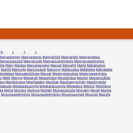
W
X
Y
Z
Magyaregregy
Magyaregres
Magyarföld
Magyargéc
Magyargencs
agyarszecsőd
Magyarszék
Magyarszentmiklós
Magyarszentmiklós
nfa
Mány
Maráza
Marcalgergelyi
Marcali
Marcaltő
Márfa
Máriahalom
ű
Martfű
Martonfa
Martonvásár
Martonyi
Mátészalka
Mátételke
Mátraballa
eknádasd
Mecsekpölöske
Mecsér
Medgyesbodzás
Medgyesegyháza
s
Mérk
Mernye
Mersevát
Mesterháza
Mesterháza
Mesteri
Mesterszállás
áza
Mezőkövesd
Mezőladány
Mezőlak
Mezőnagymihály
Mezőnyárád
ikebuda
Mikekarácsonyfa
Mikekarácsonyfa
Mikepércs
Miklósi
Mikófalva
ka
Moha
Mohács
Mohora
Molnári
Molnaszecsőd
Molvány
Monaj
Monok
r
Mosonszentmiklós
Mosonszentmiklós
Mosonszolnok
Mozsgó
Mucsfa