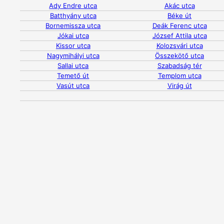
Ady Endre utca
Akác utca
Batthyány utca
Béke út
Bornemissza utca
Deák Ferenc utca
Jókai utca
József Attila utca
Kissor utca
Kolozsvári utca
Nagymihályi utca
Összekötő utca
Sallai utca
Szabadság tér
Temető út
Templom utca
Vasút utca
Virág út