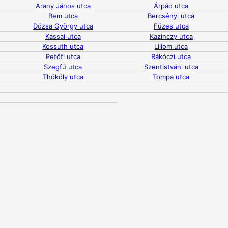
Arany János utca
Árpád utca
Bem utca
Bercsényi utca
Dózsa György utca
Füzes utca
Kassai utca
Kazinczy utca
Kossuth utca
Liliom utca
Petőfi utca
Rákóczi utca
Szegfű utca
Szentistváni utca
Thököly utca
Tompa utca