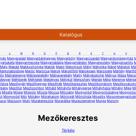
Katalógus
L
M
N
O
P
Q
R
S
T
U
V
lmás
Magyaratád
Magyarbánhegyes
Magyarbóly
Magyarcsanád
Magyardombegyház
yarlukafa
Magyarmecske
Magyarnádalja
Magyarnándor
Magyarpolány
Magyarsarlós
M
Majs
Makád
Makkoshotyka
Maklár
Makó
Malomsok
Mályi
Mályinka
Mánd
Mándok
Má
Markotabödöge
Maróc
Marócsa
Márok
Márokföld
Márokpapi
Maroslele
Mártély
Martf
lős
Mátraterenye
Mátraverebély
Mátraverebély
Matty
Mátyásdomb
Mátyus
Máza
Mecs
Megyer
Méhkerék
Méhtelek
Mekényes
Mélykút
Mencshely
Mende
Méra
Merenye
Mérge
falva
Mezőgyán
Mezőhegyes
Mezőhék
Mezőkeresztes
Mezőkomárom
Mezőkovácsh
rkány
Mezőtúr
Mezőzombor
Miháld
Mihályfa
Mihálygerge
Mihályháza
Mihályi
Mike
M
a
Misefa
Miske
Miskolc
Miszla
Mocsa
Mőcsény
Mogyoród
Mogyorósbánya
Mogyorós
ló
Monyoród
Mór
Mórágy
Mórahalom
Móricgát
Mórichida
Mosdós
Mosonmagyaróvá
ucsi
Múcsony
Muhi
Murakeresztúr
Murarátka
Muraszemenye
Murga
Murony
Mezőkeresztes
Térkép