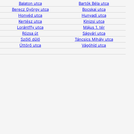
Balaton utca
Bartók Béla utca
Berecz György utca
Bocskai utca
Honvéd utca
Hunyadi utca
Kertész utca
Kinizsi utca
Lorántffy utca
Május 1. tér
Rózsa út
Ságvári utca
Szőlő dűlő
Táncsics Mihály utca
Úttörő utca
Vágóhíd utca