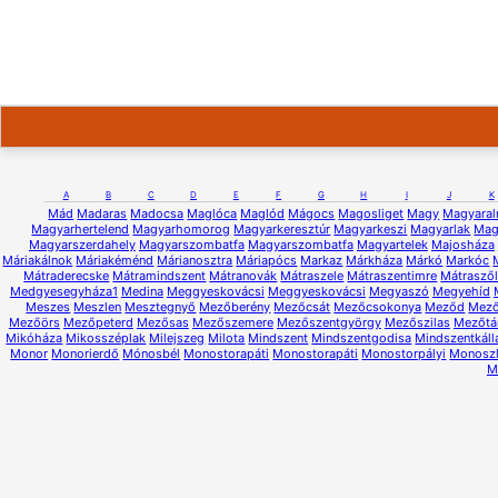
A
B
C
D
E
F
G
H
I
J
K
Mád
Madaras
Madocsa
Maglóca
Maglód
Mágocs
Magosliget
Magy
Magyara
Magyarhertelend
Magyarhomorog
Magyarkeresztúr
Magyarkeszi
Magyarlak
Mag
Magyarszerdahely
Magyarszombatfa
Magyarszombatfa
Magyartelek
Majosháza
Máriakálnok
Máriakéménd
Márianosztra
Máriapócs
Markaz
Márkháza
Márkó
Markóc
Mátraderecske
Mátramindszent
Mátranovák
Mátraszele
Mátraszentimre
Mátrasző
Medgyesegyháza1
Medina
Meggyeskovácsi
Meggyeskovácsi
Megyaszó
Megyehíd
Meszes
Meszlen
Mesztegnyő
Mezőberény
Mezőcsát
Mezőcsokonya
Meződ
Mező
Mezőörs
Mezőpeterd
Mezősas
Mezőszemere
Mezőszentgyörgy
Mezőszilas
Mezőtá
Mikóháza
Mikosszéplak
Milejszeg
Milota
Mindszent
Mindszentgodisa
Mindszentkáll
Monor
Monorierdő
Mónosbél
Monostorapáti
Monostorapáti
Monostorpályi
Monosz
M