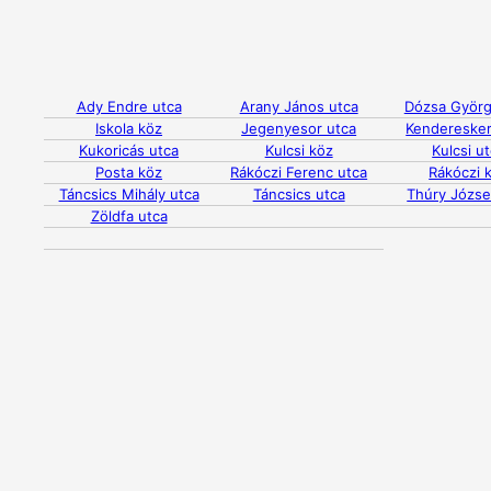
Ady Endre utca
Arany János utca
Dózsa Györg
Iskola köz
Jegenyesor utca
Kenderesker
Kukoricás utca
Kulcsi köz
Kulcsi u
Posta köz
Rákóczi Ferenc utca
Rákóczi 
Táncsics Mihály utca
Táncsics utca
Thúry Józse
Zöldfa utca