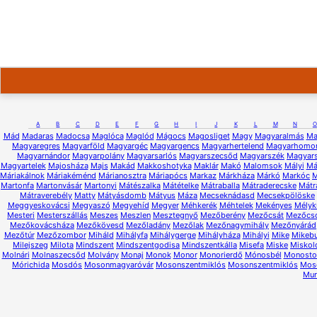
A
B
C
D
E
F
G
H
I
J
K
L
M
N
O
Mád
Madaras
Madocsa
Maglóca
Maglód
Mágocs
Magosliget
Magy
Magyaralmás
Ma
Magyaregres
Magyarföld
Magyargéc
Magyargencs
Magyarhertelend
Magyarhomo
Magyarnándor
Magyarpolány
Magyarsarlós
Magyarszecsőd
Magyarszék
Magyars
Magyartelek
Majosháza
Majs
Makád
Makkoshotyka
Maklár
Makó
Malomsok
Mályi
Má
Máriakálnok
Máriakéménd
Márianosztra
Máriapócs
Markaz
Márkháza
Márkó
Markóc
M
Martonfa
Martonvásár
Martonyi
Mátészalka
Mátételke
Mátraballa
Mátraderecske
Mátr
Mátraverebély
Matty
Mátyásdomb
Mátyus
Máza
Mecseknádasd
Mecsekpölöske
Meggyeskovácsi
Megyaszó
Megyehíd
Megyer
Méhkerék
Méhtelek
Mekényes
Mélyk
Mesteri
Mesterszállás
Meszes
Meszlen
Mesztegnyő
Mezőberény
Mezőcsát
Mezőcs
Mezőkovácsháza
Mezőkövesd
Mezőladány
Mezőlak
Mezőnagymihály
Mezőnyárád
Mezőtúr
Mezőzombor
Miháld
Mihályfa
Mihálygerge
Mihályháza
Mihályi
Mike
Mikeb
Milejszeg
Milota
Mindszent
Mindszentgodisa
Mindszentkálla
Misefa
Miske
Miskol
Molnári
Molnaszecsőd
Molvány
Monaj
Monok
Monor
Monorierdő
Mónosbél
Monostor
Mórichida
Mosdós
Mosonmagyaróvár
Mosonszentmiklós
Mosonszentmiklós
Mos
Mur