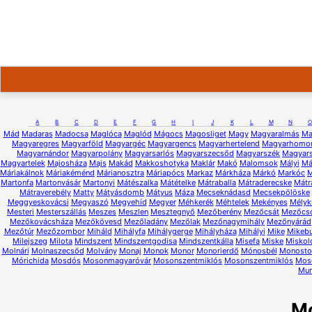
A
B
C
D
E
F
G
H
I
J
K
L
M
N
O
Mád
Madaras
Madocsa
Maglóca
Maglód
Mágocs
Magosliget
Magy
Magyaralmás
Ma
Magyaregres
Magyarföld
Magyargéc
Magyargencs
Magyarhertelend
Magyarhomo
Magyarnándor
Magyarpolány
Magyarsarlós
Magyarszecsőd
Magyarszék
Magyars
Magyartelek
Majosháza
Majs
Makád
Makkoshotyka
Maklár
Makó
Malomsok
Mályi
Má
Máriakálnok
Máriakéménd
Márianosztra
Máriapócs
Markaz
Márkháza
Márkó
Markóc
M
Martonfa
Martonvásár
Martonyi
Mátészalka
Mátételke
Mátraballa
Mátraderecske
Mátr
Mátraverebély
Matty
Mátyásdomb
Mátyus
Máza
Mecseknádasd
Mecsekpölöske
Meggyeskovácsi
Megyaszó
Megyehíd
Megyer
Méhkerék
Méhtelek
Mekényes
Mélyk
Mesteri
Mesterszállás
Meszes
Meszlen
Mesztegnyő
Mezőberény
Mezőcsát
Mezőcs
Mezőkovácsháza
Mezőkövesd
Mezőladány
Mezőlak
Mezőnagymihály
Mezőnyárád
Mezőtúr
Mezőzombor
Miháld
Mihályfa
Mihálygerge
Mihályháza
Mihályi
Mike
Mikeb
Milejszeg
Milota
Mindszent
Mindszentgodisa
Mindszentkálla
Misefa
Miske
Miskol
Molnári
Molnaszecsőd
Molvány
Monaj
Monok
Monor
Monorierdő
Mónosbél
Monostor
Mórichida
Mosdós
Mosonmagyaróvár
Mosonszentmiklós
Mosonszentmiklós
Mos
Mur
M