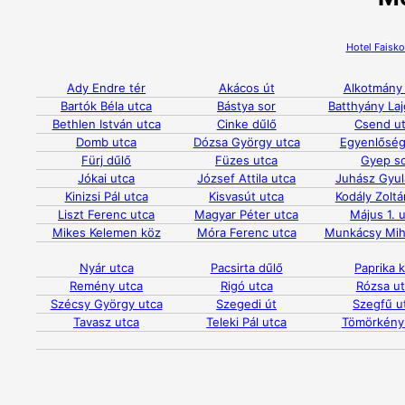
Hotel
Faisko
Ady Endre tér
Akácos út
Alkotmány
Bartók Béla utca
Bástya sor
Batthyány Laj
Bethlen István utca
Cinke dűlő
Csend u
Domb utca
Dózsa György utca
Egyenlőség
Fürj dűlő
Füzes utca
Gyep s
Jókai utca
József Attila utca
Juhász Gyul
Kinizsi Pál utca
Kisvasút utca
Kodály Zoltá
Liszt Ferenc utca
Magyar Péter utca
Május 1. 
Mikes Kelemen köz
Móra Ferenc utca
Munkácsy Mih
Nyár utca
Pacsirta dűlő
Paprika 
Remény utca
Rigó utca
Rózsa u
Szécsy György utca
Szegedi út
Szegfű u
Tavasz utca
Teleki Pál utca
Tömörkény