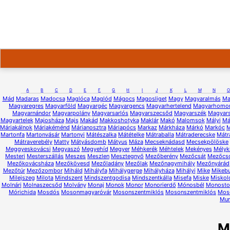
A
B
C
D
E
F
G
H
I
J
K
L
M
N
O
Mád
Madaras
Madocsa
Maglóca
Maglód
Mágocs
Magosliget
Magy
Magyaralmás
Ma
Magyaregres
Magyarföld
Magyargéc
Magyargencs
Magyarhertelend
Magyarhomo
Magyarnándor
Magyarpolány
Magyarsarlós
Magyarszecsőd
Magyarszék
Magyars
Magyartelek
Majosháza
Majs
Makád
Makkoshotyka
Maklár
Makó
Malomsok
Mályi
Má
Máriakálnok
Máriakéménd
Márianosztra
Máriapócs
Markaz
Márkháza
Márkó
Markóc
M
Martonfa
Martonvásár
Martonyi
Mátészalka
Mátételke
Mátraballa
Mátraderecske
Mátr
Mátraverebély
Matty
Mátyásdomb
Mátyus
Máza
Mecseknádasd
Mecsekpölöske
Meggyeskovácsi
Megyaszó
Megyehíd
Megyer
Méhkerék
Méhtelek
Mekényes
Mélyk
Mesteri
Mesterszállás
Meszes
Meszlen
Mesztegnyő
Mezőberény
Mezőcsát
Mezőcs
Mezőkovácsháza
Mezőkövesd
Mezőladány
Mezőlak
Mezőnagymihály
Mezőnyárád
Mezőtúr
Mezőzombor
Miháld
Mihályfa
Mihálygerge
Mihályháza
Mihályi
Mike
Mikeb
Milejszeg
Milota
Mindszent
Mindszentgodisa
Mindszentkálla
Misefa
Miske
Miskol
Molnári
Molnaszecsőd
Molvány
Monaj
Monok
Monor
Monorierdő
Mónosbél
Monostor
Mórichida
Mosdós
Mosonmagyaróvár
Mosonszentmiklós
Mosonszentmiklós
Mos
Mur
M