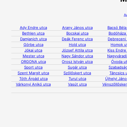
A
Ady Endre utca
Arany János utca
Bacsó Béla
Bethlen utca
Bocskai utca
Bodóháza 
Damjanich utca
Deák Ferenc utca
Debreceni
Görbe utca
Hold utca
Homok u
Jókai utca
József Attila utca
Kiss Endre
Mester utca
Nagy Sándor utca
Nagyváradi
ORGONA utca
Orosz István utca
Óvoda u
Sport utca
Sugár utca
Szabadság
Szent Margit utca
Szőlőskert utca
Táncsics 
Tóth Árpád utca
Turul utca
Újhelyi Jáno
Várkonyi Anikó utca
Vasút utca
Vénszőllőskert