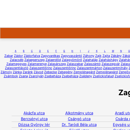
A
B
C
D
E
F
G
H
I
J
K
L
M
N
O
Zabar
Zádor
Zádorfalva
Zagyvarékas
Zagyvaszántó
Záhony
Zajk
Zajta
Zákány
Záká
Zalacséb
Zalaegerszeg
Zalaerdőd
Zalagyömörő
Zalahaláp
Zalaháshágy
Zalahá
Zalameggyes
Zalamerenye
Zalasárszeg
Zalaszabar
Zalaszántó
Zalaszegvár
Zalas
Zalaszentlászló
Zalaszentlőrinc
Zalaszentlőrinc
Zalaszentmárton
Zalaszentmihály
Zámoly
Zánka
Zaránk
Závod
Zebecke
Zebegény
Zemplénagárd
Zemplénagárd
Zengőv
Zsámbok
Zsana
Zsarolyán
Zsebeháza
Zsebeháza
Zsédeny
Zselickisfalud
Zselickisf
Za
Akácfa utca
Alkotmány utca
Aradi ut
Bercsényi utca
Csángó utca
Csárda 
Dózsa György tér
Dr. Taródi Béla utca
Egység u