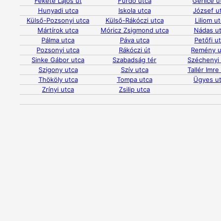
Fekete Lajos út
Fürdő utca
Gerlice u
Hunyadi utca
Iskola utca
József u
Külső-Pozsonyi utca
Külső-Rákóczi utca
Liliom u
Mártírok utca
Móricz Zsigmond utca
Nádas u
Pálma utca
Páva utca
Petőfi u
Pozsonyi utca
Rákóczi út
Remény u
Sinke Gábor utca
Szabadság tér
Széchenyi
Szigony utca
Szív utca
Tallér Imre
Thököly utca
Tompa utca
Ügyes u
Zrínyi utca
Zsilip utca