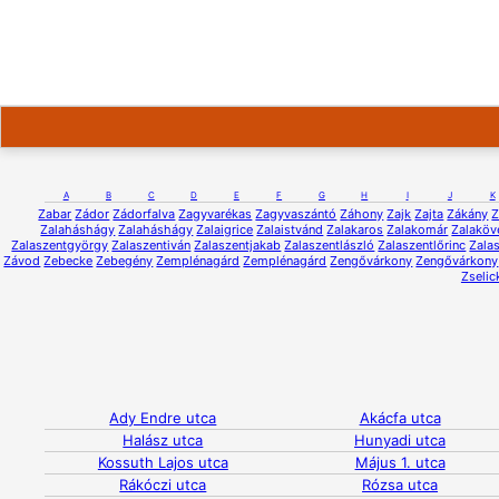
A
B
C
D
E
F
G
H
I
J
K
Zabar
Zádor
Zádorfalva
Zagyvarékas
Zagyvaszántó
Záhony
Zajk
Zajta
Zákány
Z
Zalaháshágy
Zalaháshágy
Zalaigrice
Zalaistvánd
Zalakaros
Zalakomár
Zalaköv
Zalaszentgyörgy
Zalaszentiván
Zalaszentjakab
Zalaszentlászló
Zalaszentlőrinc
Zalas
Závod
Zebecke
Zebegény
Zemplénagárd
Zemplénagárd
Zengővárkony
Zengővárkony
Zselic
Ady Endre utca
Akácfa utca
Halász utca
Hunyadi utca
Kossuth Lajos utca
Május 1. utca
Rákóczi utca
Rózsa utca