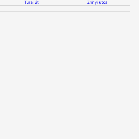
Turai út
Zrínyi utca