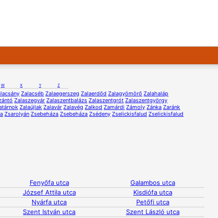
W
X
Y
Z
lacsány
Zalacséb
Zalaegerszeg
Zalaerdőd
Zalagyömörő
Zalahaláp
zántó
Zalaszegvár
Zalaszentbalázs
Zalaszentgrót
Zalaszentgyörgy
atárnok
Zalaújlak
Zalavár
Zalavég
Zalkod
Zamárdi
Zámoly
Zánka
Zaránk
na
Zsarolyán
Zsebeháza
Zsebeháza
Zsédeny
Zselickisfalud
Zselickisfalud
Fenyőfa utca
Galambos utca
József Attila utca
Kisdiófa utca
Nyárfa utca
Petőfi utca
Szent István utca
Szent László utca