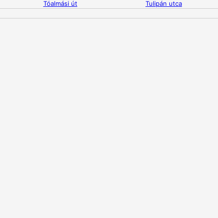
Tóalmási út
Tulipán utca