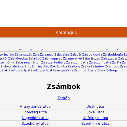
Katalógus
L
M
N
O
P
Q
R
S
T
U
V
ákányfalu
Zákányszék
Zala
Zalaapáti
Zalabaksa
Zalabér
Zalaboldogfa
Zalaboldogfa
Za
eskút
Zalaköveskút
Zalalövő
Zalameggyes
Zalamerenye
Zalasárszeg
Zalaszabar
Zalas
zentlőrinc
Zalaszentmárton
Zalaszentmihály
Zalaszombatfa
Zalaszombatfa
Zaláta
Zal
Zichyújfalu
Zics
Ziliz
Zimány
Zirc
Zók
Zomba
Zsadány
Zsáka
Zsámbék
Zsámbok
Zsa
kislak
Zselicszentpál
Zselicszentpál
Zsennye
Zsira
Zsombó
Zsujta
Zsurk
Zubogy
Zsámbok
Térkép
Arany János utca
Deák utca
Ipolyság utca
Jókai utca
Nagydiófa utca
Nefelejcs utca
Széchenyi utca
Szent Imre utca