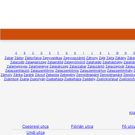
A
B
C
D
E
F
G
H
I
J
K
L
M
N
O
Zabar
Zádor
Zádorfalva
Zagyvarékas
Zagyvaszántó
Záhony
Zajk
Zajta
Zákány
Záká
Zalacséb
Zalaegerszeg
Zalaerdőd
Zalagyömörő
Zalahaláp
Zalaháshágy
Zalahá
Zalameggyes
Zalamerenye
Zalasárszeg
Zalaszabar
Zalaszántó
Zalaszegvár
Zalas
Zalaszentlászló
Zalaszentlőrinc
Zalaszentlőrinc
Zalaszentmárton
Zalaszentmihály
Zámoly
Zánka
Zaránk
Závod
Zebecke
Zebegény
Zemplénagárd
Zemplénagárd
Zengőv
Zsámbok
Zsana
Zsarolyán
Zsebeháza
Zsebeháza
Zsédeny
Zselickisfalud
Zselickisf
Kil
Csepregi utca
Flórián utca
Fő utc
Undi utca