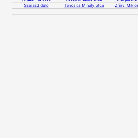
Szárazd dűlő
Táncsics Mihály utca
Zrínyi Mikló