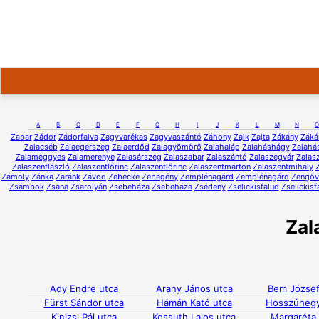
A
B
C
D
E
F
G
H
I
J
K
L
M
N
O
Zabar
Zádor
Zádorfalva
Zagyvarékas
Zagyvaszántó
Záhony
Zajk
Zajta
Zákány
Záká
Zalacséb
Zalaegerszeg
Zalaerdőd
Zalagyömörő
Zalahaláp
Zalaháshágy
Zalahá
Zalameggyes
Zalamerenye
Zalasárszeg
Zalaszabar
Zalaszántó
Zalaszegvár
Zalas
Zalaszentlászló
Zalaszentlőrinc
Zalaszentlőrinc
Zalaszentmárton
Zalaszentmihály
Zámoly
Zánka
Zaránk
Závod
Zebecke
Zebegény
Zemplénagárd
Zemplénagárd
Zengőv
Zsámbok
Zsana
Zsarolyán
Zsebeháza
Zsebeháza
Zsédeny
Zselickisfalud
Zselickisf
Zal
Ady Endre utca
Arany János utca
Bem József
Fürst Sándor utca
Hámán Kató utca
Hosszúhegy
Kinizsi Pál utca
Kossuth Lajos utca
Margaréta