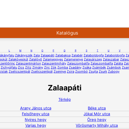
Katalógus
L
M
N
O
P
Q
R
S
T
U
V
ákányfalu
Zákányszék
Zala
Zalaapáti
Zalabaksa
Zalabér
Zalaboldogfa
Zalaboldogfa
Za
eskút
Zalaköveskút
Zalalövő
Zalameggyes
Zalamerenye
Zalasárszeg
Zalaszabar
Zalas
zentlőrinc
Zalaszentmárton
Zalaszentmihály
Zalaszombatfa
Zalaszombatfa
Zaláta
Zal
Zichyújfalu
Zics
Ziliz
Zimány
Zirc
Zók
Zomba
Zsadány
Zsáka
Zsámbék
Zsámbok
Zsa
kislak
Zselicszentpál
Zselicszentpál
Zsennye
Zsira
Zsombó
Zsujta
Zsurk
Zubogy
Zalaapáti
Térkép
Arany János utca
Béke utca
Felsőhegy utca
Jókai Mór utca
Nyires hegy
Öreg hegy
Varjas hegy
Vörösmarty Mihály utca