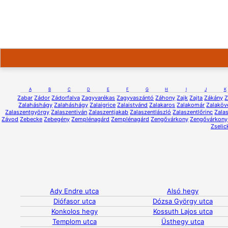
A
B
C
D
E
F
G
H
I
J
K
Zabar
Zádor
Zádorfalva
Zagyvarékas
Zagyvaszántó
Záhony
Zajk
Zajta
Zákány
Z
Zalaháshágy
Zalaháshágy
Zalaigrice
Zalaistvánd
Zalakaros
Zalakomár
Zalaköv
Zalaszentgyörgy
Zalaszentiván
Zalaszentjakab
Zalaszentlászló
Zalaszentlőrinc
Zalas
Závod
Zebecke
Zebegény
Zemplénagárd
Zemplénagárd
Zengővárkony
Zengővárkony
Zselic
Ady Endre utca
Alsó hegy
Diófasor utca
Dózsa György utca
Konkolos hegy
Kossuth Lajos utca
Templom utca
Üsthegy utca