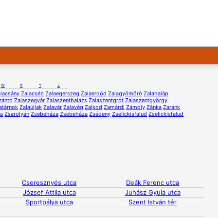
W
X
Y
Z
lacsány
Zalacséb
Zalaegerszeg
Zalaerdőd
Zalagyömörő
Zalahaláp
zántó
Zalaszegvár
Zalaszentbalázs
Zalaszentgrót
Zalaszentgyörgy
atárnok
Zalaújlak
Zalavár
Zalavég
Zalkod
Zamárdi
Zámoly
Zánka
Zaránk
na
Zsarolyán
Zsebeháza
Zsebeháza
Zsédeny
Zselickisfalud
Zselickisfalud
Cseresznyés utca
Deák Ferenc utca
József Attila utca
Juhász Gyula utca
Sportpálya utca
Szent István tér