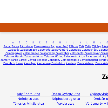
A
B
C
D
E
F
G
H
I
J
K
L
M
N
O
Zabar
Zádor
Zádorfalva
Zagyvarékas
Zagyvaszántó
Záhony
Zajk
Zajta
Zákány
Záká
Zalacséb
Zalaegerszeg
Zalaerdőd
Zalagyömörő
Zalahaláp
Zalaháshágy
Zalahá
Zalameggyes
Zalamerenye
Zalasárszeg
Zalaszabar
Zalaszántó
Zalaszegvár
Zalas
Zalaszentlászló
Zalaszentlőrinc
Zalaszentlőrinc
Zalaszentmárton
Zalaszentmihály
Zámoly
Zánka
Zaránk
Závod
Zebecke
Zebegény
Zemplénagárd
Zemplénagárd
Zengőv
Zsámbok
Zsana
Zsarolyán
Zsebeháza
Zsebeháza
Zsédeny
Zselickisfalud
Zselickisf
Z
Ady Endre utca
Dózsa György utca
Gyöngyvirá
Nefelejcs utca
Néphadsereg utca
Oroklán u
Táncsics Mihály utca
Vakola utca
Vörösmarty Mih