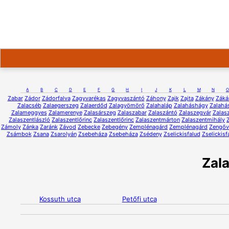
A
B
C
D
E
F
G
H
I
J
K
L
M
N
O
Zabar
Zádor
Zádorfalva
Zagyvarékas
Zagyvaszántó
Záhony
Zajk
Zajta
Zákány
Záká
Zalacséb
Zalaegerszeg
Zalaerdőd
Zalagyömörő
Zalahaláp
Zalaháshágy
Zalahá
Zalameggyes
Zalamerenye
Zalasárszeg
Zalaszabar
Zalaszántó
Zalaszegvár
Zalas
Zalaszentlászló
Zalaszentlőrinc
Zalaszentlőrinc
Zalaszentmárton
Zalaszentmihály
Zámoly
Zánka
Zaránk
Závod
Zebecke
Zebegény
Zemplénagárd
Zemplénagárd
Zengőv
Zsámbok
Zsana
Zsarolyán
Zsebeháza
Zsebeháza
Zsédeny
Zselickisfalud
Zselickisf
Zal
Kossuth utca
Petőfi utca