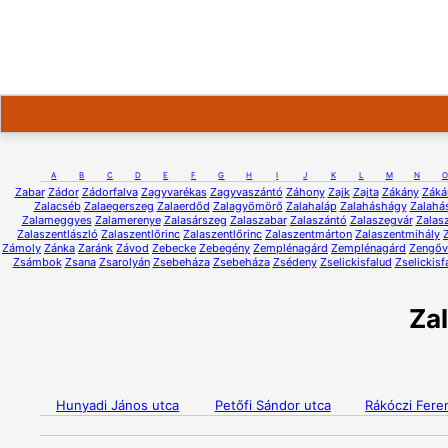
A
B
C
D
E
F
G
H
I
J
K
L
M
N
O
Zabar
Zádor
Zádorfalva
Zagyvarékas
Zagyvaszántó
Záhony
Zajk
Zajta
Zákány
Záká
Zalacséb
Zalaegerszeg
Zalaerdőd
Zalagyömörő
Zalahaláp
Zalaháshágy
Zalahá
Zalameggyes
Zalamerenye
Zalasárszeg
Zalaszabar
Zalaszántó
Zalaszegvár
Zalas
Zalaszentlászló
Zalaszentlőrinc
Zalaszentlőrinc
Zalaszentmárton
Zalaszentmihály
Zámoly
Zánka
Zaránk
Závod
Zebecke
Zebegény
Zemplénagárd
Zemplénagárd
Zengőv
Zsámbok
Zsana
Zsarolyán
Zsebeháza
Zsebeháza
Zsédeny
Zselickisfalud
Zselickisf
Za
Hunyadi János utca
Petőfi Sándor utca
Rákóczi Fere