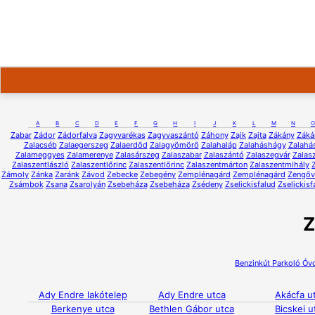
A
B
C
D
E
F
G
H
I
J
K
L
M
N
O
Zabar
Zádor
Zádorfalva
Zagyvarékas
Zagyvaszántó
Záhony
Zajk
Zajta
Zákány
Záká
Zalacséb
Zalaegerszeg
Zalaerdőd
Zalagyömörő
Zalahaláp
Zalaháshágy
Zalahá
Zalameggyes
Zalamerenye
Zalasárszeg
Zalaszabar
Zalaszántó
Zalaszegvár
Zalas
Zalaszentlászló
Zalaszentlőrinc
Zalaszentlőrinc
Zalaszentmárton
Zalaszentmihály
Zámoly
Zánka
Zaránk
Závod
Zebecke
Zebegény
Zemplénagárd
Zemplénagárd
Zengőv
Zsámbok
Zsana
Zsarolyán
Zsebeháza
Zsebeháza
Zsédeny
Zselickisfalud
Zselickisf
Z
Benzinkút
Parkoló
Óv
Ady Endre lakótelep
Ady Endre utca
Akácfa u
Berkenye utca
Bethlen Gábor utca
Bicskei u