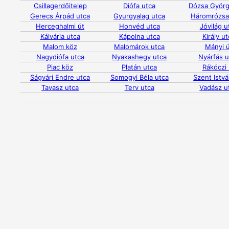
Csillagerdőitelep
Diófa utca
Dózsa Györg
Gerecs Árpád utca
Gyurgyalag utca
Háromrózsa
Herceghalmi út
Honvéd utca
Jóvilág u
Kálvária utca
Kápolna utca
Király u
Malom köz
Malomárok utca
Mányi ú
Nagydiófa utca
Nyakashegy utca
Nyárfás u
Piac köz
Platán utca
Rákóczi 
Ságvári Endre utca
Somogyi Béla utca
Szent Istvá
Tavasz utca
Terv utca
Vadász u