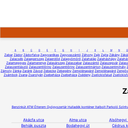
A
B
C
D
E
F
G
H
I
J
K
L
M
N
O
Zabar
Zádor
Zádorfalva
Zagyvarékas
Zagyvaszántó
Záhony
Zajk
Zajta
Zákány
Záká
Zalacséb
Zalaegerszeg
Zalaerdőd
Zalagyömörő
Zalahaláp
Zalaháshágy
Zalahá
Zalameggyes
Zalamerenye
Zalasárszeg
Zalaszabar
Zalaszántó
Zalaszegvár
Zalas
Zalaszentlászló
Zalaszentlőrinc
Zalaszentlőrinc
Zalaszentmárton
Zalaszentmihály
Zámoly
Zánka
Zaránk
Závod
Zebecke
Zebegény
Zemplénagárd
Zemplénagárd
Zengőv
Zsámbok
Zsana
Zsarolyán
Zsebeháza
Zsebeháza
Zsédeny
Zselickisfalud
Zselickisf
Z
Benzinkút
ATM
Étterem
Gyógyszertár
Hulladék konténer
Italbolt
Parkoló
Szính
Akácfa utca
Alma utca
Alsóhegyi 
Behiák puszta
Bodahegyi út
Cédrus 