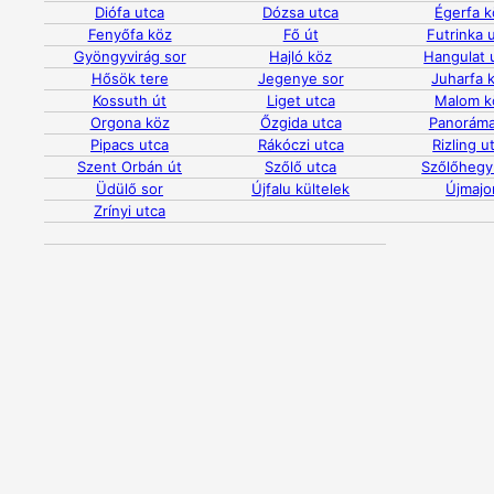
Diófa utca
Dózsa utca
Égerfa k
Fenyőfa köz
Fő út
Futrinka 
Gyöngyvirág sor
Hajló köz
Hangulat 
Hősök tere
Jegenye sor
Juharfa 
Kossuth út
Liget utca
Malom k
Orgona köz
Őzgida utca
Panoráma
Pipacs utca
Rákóczi utca
Rizling u
Szent Orbán út
Szőlő utca
Szőlőhegy
Üdülő sor
Újfalu kültelek
Újmajo
Zrínyi utca