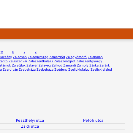
W
X
Y
Z
lacsány
Zalacséb
Zalaegerszeg
Zalaerdőd
Zalagyömörő
Zalahaláp
zántó
Zalaszegvár
Zalaszentbalázs
Zalaszentgrót
Zalaszentgyörgy
atárnok
Zalaújlak
Zalavár
Zalavég
Zalkod
Zamárdi
Zámoly
Zánka
Zaránk
na
Zsarolyán
Zsebeháza
Zsebeháza
Zsédeny
Zselickisfalud
Zselickisfalud
Keszthelyi utca
Petőfi utca
Zsidi utca