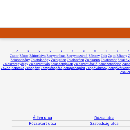
A
B
C
D
E
F
G
H
I
J
K
Zabar
Zádor
Zádorfalva
Zagyvarékas
Zagyvaszántó
Záhony
Zajk
Zajta
Zákány
Z
Zalaháshágy
Zalaháshágy
Zalaigrice
Zalaistvánd
Zalakaros
Zalakomár
Zalaköv
Zalaszentgyörgy
Zalaszentiván
Zalaszentjakab
Zalaszentlászló
Zalaszentlőrinc
Zalas
Závod
Zebecke
Zebegény
Zemplénagárd
Zemplénagárd
Zengővárkony
Zengővárkony
Zselic
Ádám utca
Dózsa utca
Rózsakert utca
Szabadság utca