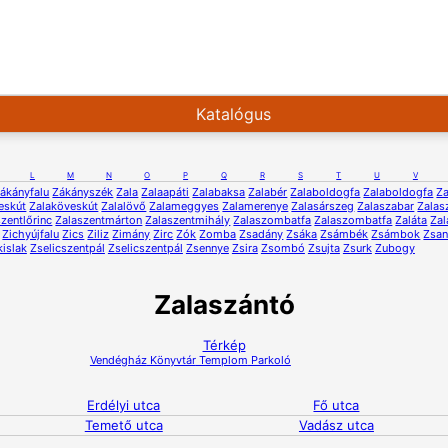
Katalógus
L
M
N
O
P
Q
R
S
T
U
V
ákányfalu
Zákányszék
Zala
Zalaapáti
Zalabaksa
Zalabér
Zalaboldogfa
Zalaboldogfa
Za
eskút
Zalaköveskút
Zalalövő
Zalameggyes
Zalamerenye
Zalasárszeg
Zalaszabar
Zalas
zentlőrinc
Zalaszentmárton
Zalaszentmihály
Zalaszombatfa
Zalaszombatfa
Zaláta
Zal
Zichyújfalu
Zics
Ziliz
Zimány
Zirc
Zók
Zomba
Zsadány
Zsáka
Zsámbék
Zsámbok
Zsa
kislak
Zselicszentpál
Zselicszentpál
Zsennye
Zsira
Zsombó
Zsujta
Zsurk
Zubogy
Zalaszántó
Térkép
Vendégház
Könyvtár
Templom
Parkoló
Erdélyi utca
Fő utca
Temető utca
Vadász utca