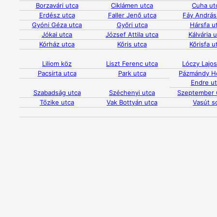
Borzavári utca
Ciklámen utca
Cuha ut
Erdész utca
Faller Jenő utca
Fáy András
Gyóni Géza utca
Győri utca
Hársfa u
Jókai utca
József Attila utca
Kálvária 
Kórház utca
Kőris utca
Kőrisfa u
Liliom köz
Liszt Ferenc utca
Lóczy Lajos
Pacsirta utca
Park utca
Pázmándy H
Endre u
Szabadság utca
Széchenyi utca
Szeptember 
Tőzike utca
Vak Bottyán utca
Vasút s