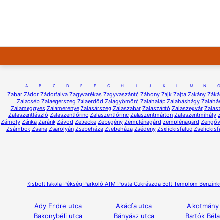
A
B
C
D
E
F
G
H
I
J
K
L
M
N
O
Zabar
Zádor
Zádorfalva
Zagyvarékas
Zagyvaszántó
Záhony
Zajk
Zajta
Zákány
Záká
Zalacséb
Zalaegerszeg
Zalaerdőd
Zalagyömörő
Zalahaláp
Zalaháshágy
Zalahá
Zalameggyes
Zalamerenye
Zalasárszeg
Zalaszabar
Zalaszántó
Zalaszegvár
Zalas
Zalaszentlászló
Zalaszentlőrinc
Zalaszentlőrinc
Zalaszentmárton
Zalaszentmihály
Zámoly
Zánka
Zaránk
Závod
Zebecke
Zebegény
Zemplénagárd
Zemplénagárd
Zengőv
Zsámbok
Zsana
Zsarolyán
Zsebeháza
Zsebeháza
Zsédeny
Zselickisfalud
Zselickisf
Kisbolt
Iskola
Pékség
Parkoló
ATM
Posta
Cukrászda
Bolt
Templom
Benzink
Ady Endre utca
Akácfa utca
Alkotmány
Bakonybéli utca
Bányász utca
Bartók Béla