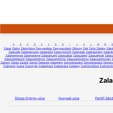
A
B
C
D
E
F
G
H
I
J
K
L
M
N
O
Zabar
Zádor
Zádorfalva
Zagyvarékas
Zagyvaszántó
Záhony
Zajk
Zajta
Zákány
Záká
Zalacséb
Zalaegerszeg
Zalaerdőd
Zalagyömörő
Zalahaláp
Zalaháshágy
Zalahá
Zalameggyes
Zalamerenye
Zalasárszeg
Zalaszabar
Zalaszántó
Zalaszegvár
Zalas
Zalaszentlászló
Zalaszentlőrinc
Zalaszentlőrinc
Zalaszentmárton
Zalaszentmihály
Zámoly
Zánka
Zaránk
Závod
Zebecke
Zebegény
Zemplénagárd
Zemplénagárd
Zengőv
Zsámbok
Zsana
Zsarolyán
Zsebeháza
Zsebeháza
Zsédeny
Zselickisfalud
Zselickisf
Zal
Dózsa György utca
Hunyadi utca
Petőfi Sánd