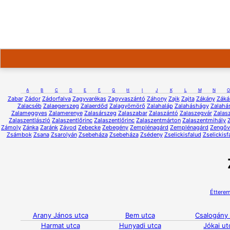
A
B
C
D
E
F
G
H
I
J
K
L
M
N
O
Zabar
Zádor
Zádorfalva
Zagyvarékas
Zagyvaszántó
Záhony
Zajk
Zajta
Zákány
Záká
Zalacséb
Zalaegerszeg
Zalaerdőd
Zalagyömörő
Zalahaláp
Zalaháshágy
Zalahá
Zalameggyes
Zalamerenye
Zalasárszeg
Zalaszabar
Zalaszántó
Zalaszegvár
Zalas
Zalaszentlászló
Zalaszentlőrinc
Zalaszentlőrinc
Zalaszentmárton
Zalaszentmihály
Zámoly
Zánka
Zaránk
Závod
Zebecke
Zebegény
Zemplénagárd
Zemplénagárd
Zengőv
Zsámbok
Zsana
Zsarolyán
Zsebeháza
Zsebeháza
Zsédeny
Zselickisfalud
Zselickisf
Éttere
Arany János utca
Bem utca
Csalogány
Harmat utca
Hunyadi utca
Jókai ut