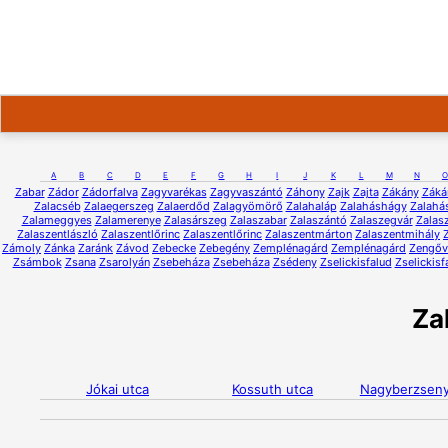
A
B
C
D
E
F
G
H
I
J
K
L
M
N
O
Zabar
Zádor
Zádorfalva
Zagyvarékas
Zagyvaszántó
Záhony
Zajk
Zajta
Zákány
Záká
Zalacséb
Zalaegerszeg
Zalaerdőd
Zalagyömörő
Zalahaláp
Zalaháshágy
Zalahá
Zalameggyes
Zalamerenye
Zalasárszeg
Zalaszabar
Zalaszántó
Zalaszegvár
Zalas
Zalaszentlászló
Zalaszentlőrinc
Zalaszentlőrinc
Zalaszentmárton
Zalaszentmihály
Zámoly
Zánka
Zaránk
Závod
Zebecke
Zebegény
Zemplénagárd
Zemplénagárd
Zengőv
Zsámbok
Zsana
Zsarolyán
Zsebeháza
Zsebeháza
Zsédeny
Zselickisfalud
Zselickisf
Za
Jókai utca
Kossuth utca
Nagyberzseny