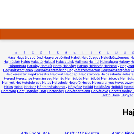
A
B
C
D
E
F
G
H
I
J
K
L
M
N
O
Hács
Hagyárosbörönd
Hagyárosbörönd
Hahót
Hajdúbagos
Hajdúböszörmény
H
Hajmáskér
Hajós
Halastó
Halászi
Halásztelek
Halimba
Halmaj
Halmajugra
Halogy
H
Háromhuta
Harsány
Hárskút
Harta
Hásságy
Hatvan
Hédervár
Hedrehely
Hegyesd
Hegyhátszentjakab
Hegyhátszentmárton
Hegyhátszentmárton
Hegyhátszentpéter
H
Hejőkeresztúr
Hejőkeresztúr
Hejőkürt
Hejőpapi
Hejőszalonta
Hejőszalonta
Helesfa
Herend
Heresznye
Hermánszeg
Hernád
Hernádbüd
Hernádbűd
Hernádcéce
Hernádk
Hernyék
Hét
Hetefejércse
Hetes
Hetvehely
Hetyefő
Heves
Hevesaranyos
Hevesvezek
Hirics
Hobol
Hodász
Hódmezővásárhely
Hőgyész
Hollád
Hollóháza
Hollókő
Homo
Homrogd
Hont
Horpács
Hort
Hortobágy
Horváthertelend
Horvátlövő
Horvátzsidány
Hottó
Hövej
Hugyag
Ha
Ady Endre utca
Apaffy Mihály utca
Arany János