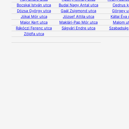
Bocskai István utca
Budai Nagy Antal utca
Cedrus k
Dózsa György utca
Gaál Zsigmond utca
Görgey u
Jókai Mór utca
József Attila utca
Kállai Éva
Major Kert utca
Maklári-Pap Mór utca
Malom u
Rákóczi Ferenc utca
Ságvári Endre utca
Szabadság
Zöldfa utca