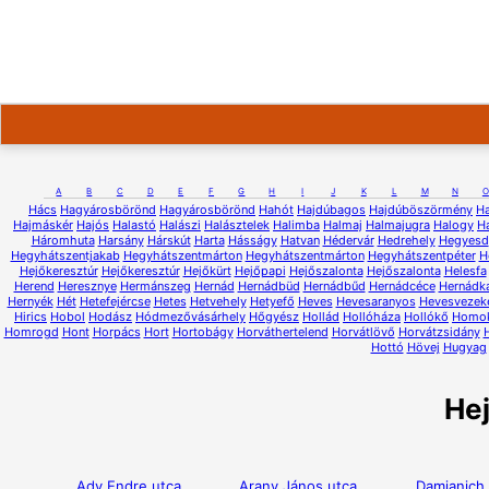
A
B
C
D
E
F
G
H
I
J
K
L
M
N
O
Hács
Hagyárosbörönd
Hagyárosbörönd
Hahót
Hajdúbagos
Hajdúböszörmény
H
Hajmáskér
Hajós
Halastó
Halászi
Halásztelek
Halimba
Halmaj
Halmajugra
Halogy
H
Háromhuta
Harsány
Hárskút
Harta
Hásságy
Hatvan
Hédervár
Hedrehely
Hegyesd
Hegyhátszentjakab
Hegyhátszentmárton
Hegyhátszentmárton
Hegyhátszentpéter
H
Hejőkeresztúr
Hejőkeresztúr
Hejőkürt
Hejőpapi
Hejőszalonta
Hejőszalonta
Helesfa
Herend
Heresznye
Hermánszeg
Hernád
Hernádbüd
Hernádbűd
Hernádcéce
Hernádk
Hernyék
Hét
Hetefejércse
Hetes
Hetvehely
Hetyefő
Heves
Hevesaranyos
Hevesvezek
Hirics
Hobol
Hodász
Hódmezővásárhely
Hőgyész
Hollád
Hollóháza
Hollókő
Homo
Homrogd
Hont
Horpács
Hort
Hortobágy
Horváthertelend
Horvátlövő
Horvátzsidány
Hottó
Hövej
Hugyag
He
Ady Endre utca
Arany János utca
Damjanich 