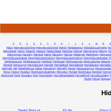
A
B
C
D
E
F
G
H
I
J
K
L
M
N
O
Hács
Hagyárosbörönd
Hagyárosbörönd
Hahót
Hajdúbagos
Hajdúböszörmény
H
Hajmáskér
Hajós
Halastó
Halászi
Halásztelek
Halimba
Halmaj
Halmajugra
Halogy
H
Háromhuta
Harsány
Hárskút
Harta
Hásságy
Hatvan
Hédervár
Hedrehely
Hegyesd
Hegyhátszentjakab
Hegyhátszentmárton
Hegyhátszentmárton
Hegyhátszentpéter
H
Hejőkeresztúr
Hejőkeresztúr
Hejőkürt
Hejőpapi
Hejőszalonta
Hejőszalonta
Helesfa
Herend
Heresznye
Hermánszeg
Hernád
Hernádbüd
Hernádbűd
Hernádcéce
Hernádk
Hernyék
Hét
Hetefejércse
Hetes
Hetvehely
Hetyefő
Heves
Hevesaranyos
Hevesvezek
Hirics
Hobol
Hodász
Hódmezővásárhely
Hőgyész
Hollád
Hollóháza
Hollókő
Homo
Homrogd
Hont
Horpács
Hort
Hortobágy
Horváthertelend
Horvátlövő
Horvátzsidány
Hottó
Hövej
Hugyag
Hi
Dankó Pista út
Fő tér
Gönci ú