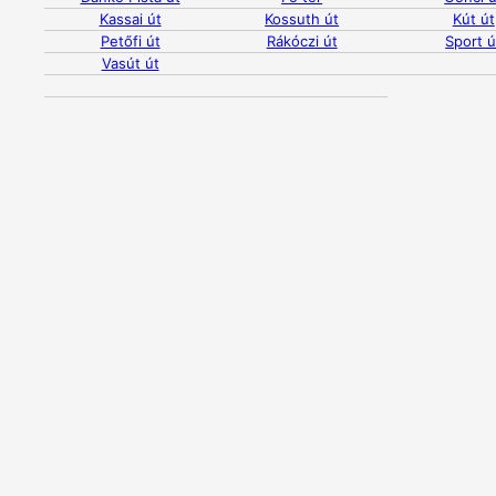
Kassai út
Kossuth út
Kút út
Petőfi út
Rákóczi út
Sport ú
Vasút út