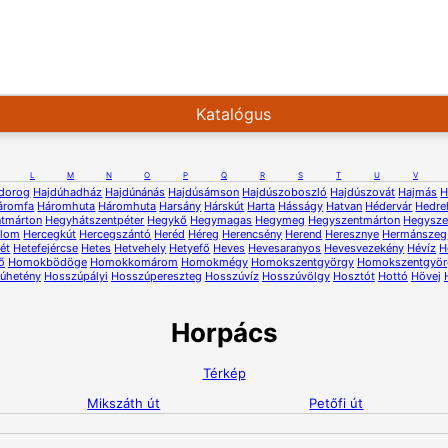
Katalógus
L
M
N
O
P
Q
R
S
T
U
V
dorog
Hajdúhadház
Hajdúnánás
Hajdúsámson
Hajdúszoboszló
Hajdúszovát
Hajmás
H
áromfa
Háromhuta
Háromhuta
Harsány
Hárskút
Harta
Hásságy
Hatvan
Hédervár
Hedre
ntmárton
Hegyhátszentpéter
Hegykő
Hegymagas
Hegymeg
Hegyszentmárton
Hegysze
alom
Hercegkút
Hercegszántó
Heréd
Héreg
Herencsény
Herend
Heresznye
Hermánszeg
ét
Hetefejércse
Hetes
Hetvehely
Hetyefő
Heves
Hevesaranyos
Hevesvezekény
Hévíz
H
ő
Homokbödöge
Homokkomárom
Homokmégy
Homokszentgyörgy
Homokszentgyör
úhetény
Hosszúpályi
Hosszúpereszteg
Hosszúvíz
Hosszúvölgy
Hosztót
Hottó
Hövej
Horpács
Térkép
Mikszáth út
Petőfi út