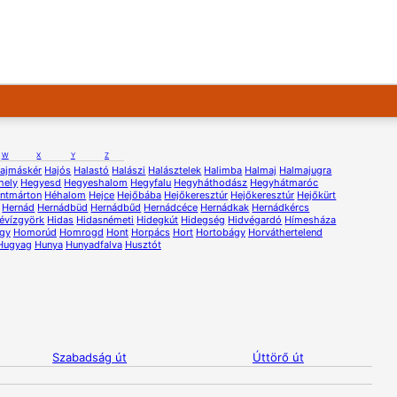
W
X
Y
Z
ajmáskér
Hajós
Halastó
Halászi
Halásztelek
Halimba
Halmaj
Halmajugra
hely
Hegyesd
Hegyeshalom
Hegyfalu
Hegyháthodász
Hegyhátmaróc
ntmárton
Héhalom
Hejce
Hejőbába
Hejőkeresztúr
Hejőkeresztúr
Hejőkürt
Hernád
Hernádbüd
Hernádbűd
Hernádcéce
Hernádkak
Hernádkércs
évízgyörk
Hidas
Hidasnémeti
Hidegkút
Hidegség
Hidvégardó
Hímesháza
gy
Homorúd
Homrogd
Hont
Horpács
Hort
Hortobágy
Horváthertelend
Hugyag
Hunya
Hunyadfalva
Husztót
Szabadság út
Úttörő út