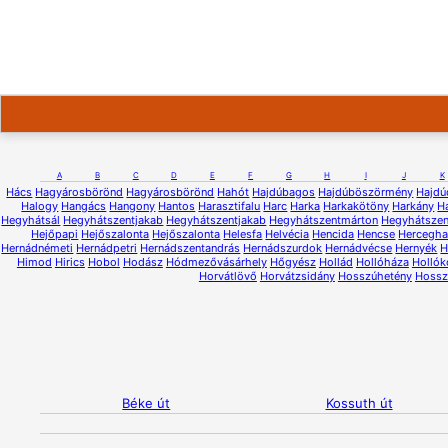
A
B
C
D
E
F
G
H
I
J
K
Hács
Hagyárosbörönd
Hagyárosbörönd
Hahót
Hajdúbagos
Hajdúböszörmény
Hajdú
Halogy
Hangács
Hangony
Hantos
Harasztifalu
Harc
Harka
Harkakötöny
Harkány
H
Hegyhátsál
Hegyhátszentjakab
Hegyhátszentjakab
Hegyhátszentmárton
Hegyhátsze
Hejőpapi
Hejőszalonta
Hejőszalonta
Helesfa
Helvécia
Hencida
Hencse
Hercegh
Hernádnémeti
Hernádpetri
Hernádszentandrás
Hernádszurdok
Hernádvécse
Hernyék
H
Himod
Hirics
Hobol
Hodász
Hódmezővásárhely
Hőgyész
Hollád
Hollóháza
Hollók
Horvátlövő
Horvátzsidány
Hosszúhetény
Hossz
Béke út
Kossuth út