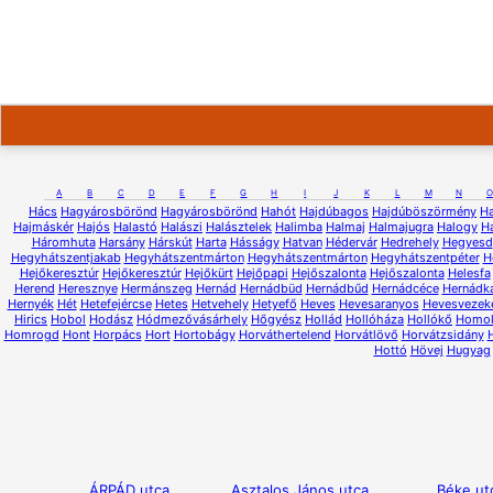
A
B
C
D
E
F
G
H
I
J
K
L
M
N
O
Hács
Hagyárosbörönd
Hagyárosbörönd
Hahót
Hajdúbagos
Hajdúböszörmény
H
Hajmáskér
Hajós
Halastó
Halászi
Halásztelek
Halimba
Halmaj
Halmajugra
Halogy
H
Háromhuta
Harsány
Hárskút
Harta
Hásságy
Hatvan
Hédervár
Hedrehely
Hegyesd
Hegyhátszentjakab
Hegyhátszentmárton
Hegyhátszentmárton
Hegyhátszentpéter
H
Hejőkeresztúr
Hejőkeresztúr
Hejőkürt
Hejőpapi
Hejőszalonta
Hejőszalonta
Helesfa
Herend
Heresznye
Hermánszeg
Hernád
Hernádbüd
Hernádbűd
Hernádcéce
Hernádk
Hernyék
Hét
Hetefejércse
Hetes
Hetvehely
Hetyefő
Heves
Hevesaranyos
Hevesvezek
Hirics
Hobol
Hodász
Hódmezővásárhely
Hőgyész
Hollád
Hollóháza
Hollókő
Homo
Homrogd
Hont
Horpács
Hort
Hortobágy
Horváthertelend
Horvátlövő
Horvátzsidány
Hottó
Hövej
Hugyag
ÁRPÁD utca
Asztalos János utca
Béke ut