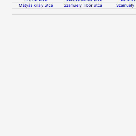
Mátyás király utca
Szamuely Tibor utca
Szamuely 