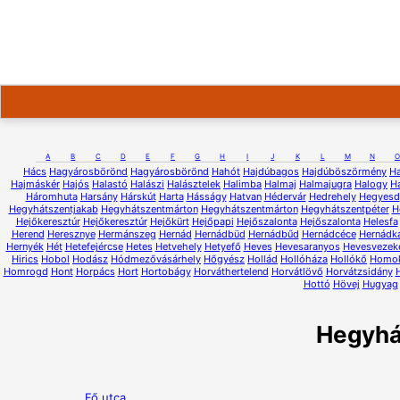
A
B
C
D
E
F
G
H
I
J
K
L
M
N
O
Hács
Hagyárosbörönd
Hagyárosbörönd
Hahót
Hajdúbagos
Hajdúböszörmény
H
Hajmáskér
Hajós
Halastó
Halászi
Halásztelek
Halimba
Halmaj
Halmajugra
Halogy
H
Háromhuta
Harsány
Hárskút
Harta
Hásságy
Hatvan
Hédervár
Hedrehely
Hegyesd
Hegyhátszentjakab
Hegyhátszentmárton
Hegyhátszentmárton
Hegyhátszentpéter
H
Hejőkeresztúr
Hejőkeresztúr
Hejőkürt
Hejőpapi
Hejőszalonta
Hejőszalonta
Helesfa
Herend
Heresznye
Hermánszeg
Hernád
Hernádbüd
Hernádbűd
Hernádcéce
Hernádk
Hernyék
Hét
Hetefejércse
Hetes
Hetvehely
Hetyefő
Heves
Hevesaranyos
Hevesvezek
Hirics
Hobol
Hodász
Hódmezővásárhely
Hőgyész
Hollád
Hollóháza
Hollókő
Homo
Homrogd
Hont
Horpács
Hort
Hortobágy
Horváthertelend
Horvátlövő
Horvátzsidány
Hottó
Hövej
Hugyag
Hegyhá
Fő utca