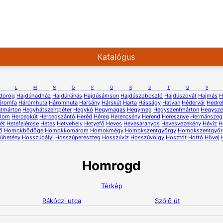
Katalógus
L
M
N
O
P
Q
R
S
T
U
V
dorog
Hajdúhadház
Hajdúnánás
Hajdúsámson
Hajdúszoboszló
Hajdúszovát
Hajmás
H
áromfa
Háromhuta
Háromhuta
Harsány
Hárskút
Harta
Hásságy
Hatvan
Hédervár
Hedre
ntmárton
Hegyhátszentpéter
Hegykő
Hegymagas
Hegymeg
Hegyszentmárton
Hegysze
alom
Hercegkút
Hercegszántó
Heréd
Héreg
Herencsény
Herend
Heresznye
Hermánszeg
ét
Hetefejércse
Hetes
Hetvehely
Hetyefő
Heves
Hevesaranyos
Hevesvezekény
Hévíz
H
ő
Homokbödöge
Homokkomárom
Homokmégy
Homokszentgyörgy
Homokszentgyör
úhetény
Hosszúpályi
Hosszúpereszteg
Hosszúvíz
Hosszúvölgy
Hosztót
Hottó
Hövej
Homrogd
Térkép
Rákóczi utca
Szőlő út