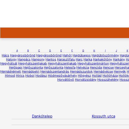
A
B
C
D
E
F
G
H
I
J
K
Hács
Hagyárosbörönd
Hagyárosbörönd
Hahót
Hajdúbagos
Hajdúböszörmény
Hajdú
Halogy
Hangács
Hangony
Hantos
Harasztifalu
Harc
Harka
Harkakötöny
Harkány
H
Hegyhátsál
Hegyhátszentjakab
Hegyhátszentjakab
Hegyhátszentmárton
Hegyhátsze
Hejőpapi
Hejőszalonta
Hejőszalonta
Helesfa
Helvécia
Hencida
Hencse
Hercegh
Hernádnémeti
Hernádpetri
Hernádszentandrás
Hernádszurdok
Hernádvécse
Hernyék
H
Himod
Hirics
Hobol
Hodász
Hódmezővásárhely
Hőgyész
Hollád
Hollóháza
Hollók
Horvátlövő
Horvátzsidány
Hosszúhetény
Hossz
Dankótelep
Kossuth utca