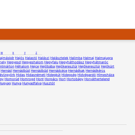
W
X
Y
Z
ajmáskér
Hajós
Halastó
Halászi
Halásztelek
Halimba
Halmaj
Halmajugra
hely
Hegyesd
Hegyeshalom
Hegyfalu
Hegyháthodász
Hegyhátmaróc
ntmárton
Héhalom
Hejce
Hejőbába
Hejőkeresztúr
Hejőkeresztúr
Hejőkürt
Hernád
Hernádbüd
Hernádbűd
Hernádcéce
Hernádkak
Hernádkércs
évízgyörk
Hidas
Hidasnémeti
Hidegkút
Hidegség
Hidvégardó
Hímesháza
gy
Homorúd
Homrogd
Hont
Horpács
Hort
Hortobágy
Horváthertelend
Hugyag
Hunya
Hunyadfalva
Husztót