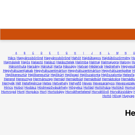
A
B
C
D
E
F
G
H
I
J
K
L
M
N
O
Hács
Hagyárosbörönd
Hagyárosbörönd
Hahót
Hajdúbagos
Hajdúböszörmény
H
Hajmáskér
Hajós
Halastó
Halászi
Halásztelek
Halimba
Halmaj
Halmajugra
Halogy
H
Háromhuta
Harsány
Hárskút
Harta
Hásságy
Hatvan
Hédervár
Hedrehely
Hegyesd
Hegyhátszentjakab
Hegyhátszentmárton
Hegyhátszentmárton
Hegyhátszentpéter
H
Hejőkeresztúr
Hejőkeresztúr
Hejőkürt
Hejőpapi
Hejőszalonta
Hejőszalonta
Helesfa
Herend
Heresznye
Hermánszeg
Hernád
Hernádbüd
Hernádbűd
Hernádcéce
Hernádk
Hernyék
Hét
Hetefejércse
Hetes
Hetvehely
Hetyefő
Heves
Hevesaranyos
Hevesvezek
Hirics
Hobol
Hodász
Hódmezővásárhely
Hőgyész
Hollád
Hollóháza
Hollókő
Homo
Homrogd
Hont
Horpács
Hort
Hortobágy
Horváthertelend
Horvátlövő
Horvátzsidány
Hottó
Hövej
Hugyag
H