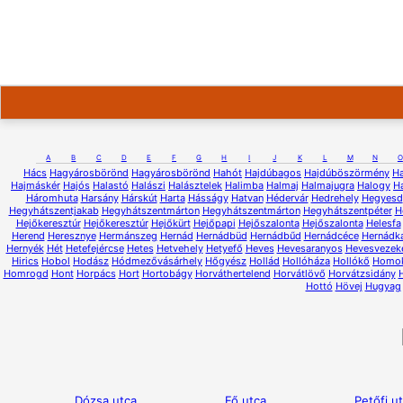
A
B
C
D
E
F
G
H
I
J
K
L
M
N
O
Hács
Hagyárosbörönd
Hagyárosbörönd
Hahót
Hajdúbagos
Hajdúböszörmény
H
Hajmáskér
Hajós
Halastó
Halászi
Halásztelek
Halimba
Halmaj
Halmajugra
Halogy
H
Háromhuta
Harsány
Hárskút
Harta
Hásságy
Hatvan
Hédervár
Hedrehely
Hegyesd
Hegyhátszentjakab
Hegyhátszentmárton
Hegyhátszentmárton
Hegyhátszentpéter
H
Hejőkeresztúr
Hejőkeresztúr
Hejőkürt
Hejőpapi
Hejőszalonta
Hejőszalonta
Helesfa
Herend
Heresznye
Hermánszeg
Hernád
Hernádbüd
Hernádbűd
Hernádcéce
Hernádk
Hernyék
Hét
Hetefejércse
Hetes
Hetvehely
Hetyefő
Heves
Hevesaranyos
Hevesvezek
Hirics
Hobol
Hodász
Hódmezővásárhely
Hőgyész
Hollád
Hollóháza
Hollókő
Homo
Homrogd
Hont
Horpács
Hort
Hortobágy
Horváthertelend
Horvátlövő
Horvátzsidány
Hottó
Hövej
Hugyag
Dózsa utca
Fő utca
Petőfi u