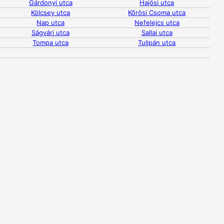
Gárdonyi utca
Hajósi utca
Kölcsey utca
Kőrösi Csoma utca
Nap utca
Nefelejcs utca
Ságvári utca
Sallai utca
Tompa utca
Tulipán utca