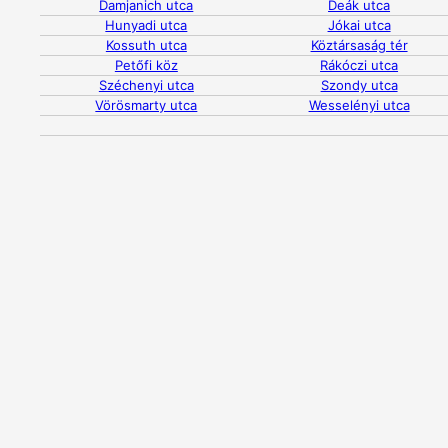
Damjanich utca
Deák utca
Hunyadi utca
Jókai utca
Kossuth utca
Köztársaság tér
Petőfi köz
Rákóczi utca
Széchenyi utca
Szondy utca
Vörösmarty utca
Wesselényi utca