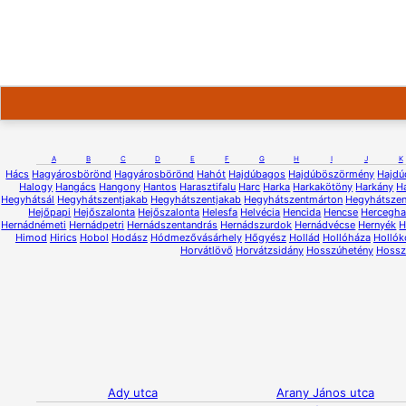
A
B
C
D
E
F
G
H
I
J
K
Hács
Hagyárosbörönd
Hagyárosbörönd
Hahót
Hajdúbagos
Hajdúböszörmény
Hajdú
Halogy
Hangács
Hangony
Hantos
Harasztifalu
Harc
Harka
Harkakötöny
Harkány
H
Hegyhátsál
Hegyhátszentjakab
Hegyhátszentjakab
Hegyhátszentmárton
Hegyhátsze
Hejőpapi
Hejőszalonta
Hejőszalonta
Helesfa
Helvécia
Hencida
Hencse
Hercegh
Hernádnémeti
Hernádpetri
Hernádszentandrás
Hernádszurdok
Hernádvécse
Hernyék
H
Himod
Hirics
Hobol
Hodász
Hódmezővásárhely
Hőgyész
Hollád
Hollóháza
Hollók
Horvátlövő
Horvátzsidány
Hosszúhetény
Hossz
Ady utca
Arany János utca