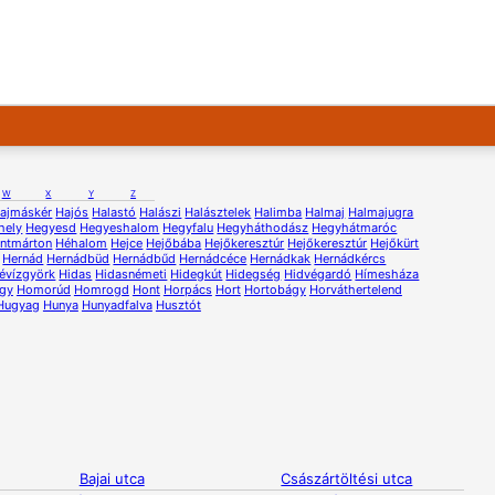
W
X
Y
Z
ajmáskér
Hajós
Halastó
Halászi
Halásztelek
Halimba
Halmaj
Halmajugra
hely
Hegyesd
Hegyeshalom
Hegyfalu
Hegyháthodász
Hegyhátmaróc
ntmárton
Héhalom
Hejce
Hejőbába
Hejőkeresztúr
Hejőkeresztúr
Hejőkürt
Hernád
Hernádbüd
Hernádbűd
Hernádcéce
Hernádkak
Hernádkércs
évízgyörk
Hidas
Hidasnémeti
Hidegkút
Hidegség
Hidvégardó
Hímesháza
gy
Homorúd
Homrogd
Hont
Horpács
Hort
Hortobágy
Horváthertelend
Hugyag
Hunya
Hunyadfalva
Husztót
Bajai utca
Császártöltési utca