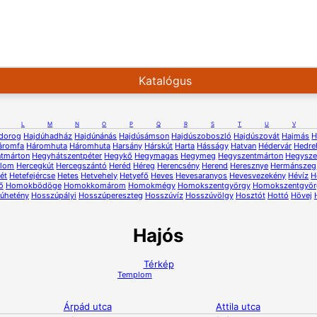
Katalógus
L
M
N
O
P
Q
R
S
T
U
V
dorog
Hajdúhadház
Hajdúnánás
Hajdúsámson
Hajdúszoboszló
Hajdúszovát
Hajmás
H
áromfa
Háromhuta
Háromhuta
Harsány
Hárskút
Harta
Hásságy
Hatvan
Hédervár
Hedre
ntmárton
Hegyhátszentpéter
Hegykő
Hegymagas
Hegymeg
Hegyszentmárton
Hegysze
alom
Hercegkút
Hercegszántó
Heréd
Héreg
Herencsény
Herend
Heresznye
Hermánszeg
ét
Hetefejércse
Hetes
Hetvehely
Hetyefő
Heves
Hevesaranyos
Hevesvezekény
Hévíz
H
ő
Homokbödöge
Homokkomárom
Homokmégy
Homokszentgyörgy
Homokszentgyör
úhetény
Hosszúpályi
Hosszúpereszteg
Hosszúvíz
Hosszúvölgy
Hosztót
Hottó
Hövej
Hajós
Térkép
Templom
Árpád utca
Attila utca