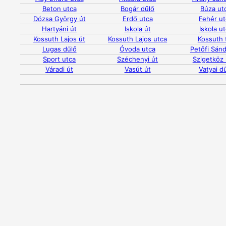
Beton utca
Bogár dűlő
Búza ut
Dózsa György út
Erdő utca
Fehér ut
Hartyáni út
Iskola út
Iskola u
Kossuth Lajos út
Kossuth Lajos utca
Kossuth 
Lugas dűlő
Óvoda utca
Petőfi Sánd
Sport utca
Széchenyi út
Szigetköz 
Váradi út
Vasút út
Vatyai d