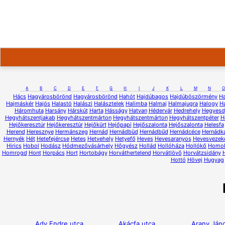
A
B
C
D
E
F
G
H
I
J
K
L
M
N
O
Hács
Hagyárosbörönd
Hagyárosbörönd
Hahót
Hajdúbagos
Hajdúböszörmény
H
Hajmáskér
Hajós
Halastó
Halászi
Halásztelek
Halimba
Halmaj
Halmajugra
Halogy
H
Háromhuta
Harsány
Hárskút
Harta
Hásságy
Hatvan
Hédervár
Hedrehely
Hegyesd
Hegyhátszentjakab
Hegyhátszentmárton
Hegyhátszentmárton
Hegyhátszentpéter
H
Hejőkeresztúr
Hejőkeresztúr
Hejőkürt
Hejőpapi
Hejőszalonta
Hejőszalonta
Helesfa
Herend
Heresznye
Hermánszeg
Hernád
Hernádbüd
Hernádbűd
Hernádcéce
Hernádk
Hernyék
Hét
Hetefejércse
Hetes
Hetvehely
Hetyefő
Heves
Hevesaranyos
Hevesvezek
Hirics
Hobol
Hodász
Hódmezővásárhely
Hőgyész
Hollád
Hollóháza
Hollókő
Homo
Homrogd
Hont
Horpács
Hort
Hortobágy
Horváthertelend
Horvátlövő
Horvátzsidány
Hottó
Hövej
Hugyag
Ady Endre utca
Akácfa utca
Arany Jáno