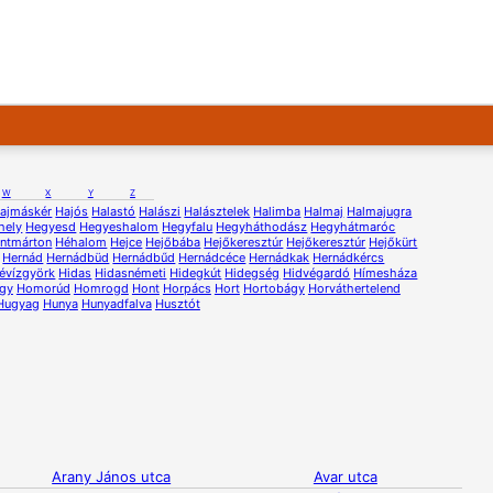
W
X
Y
Z
ajmáskér
Hajós
Halastó
Halászi
Halásztelek
Halimba
Halmaj
Halmajugra
hely
Hegyesd
Hegyeshalom
Hegyfalu
Hegyháthodász
Hegyhátmaróc
ntmárton
Héhalom
Hejce
Hejőbába
Hejőkeresztúr
Hejőkeresztúr
Hejőkürt
Hernád
Hernádbüd
Hernádbűd
Hernádcéce
Hernádkak
Hernádkércs
évízgyörk
Hidas
Hidasnémeti
Hidegkút
Hidegség
Hidvégardó
Hímesháza
gy
Homorúd
Homrogd
Hont
Horpács
Hort
Hortobágy
Horváthertelend
Hugyag
Hunya
Hunyadfalva
Husztót
Arany János utca
Avar utca