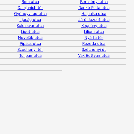
Bem utca
Bercsényi utca
Damjanich tér
Dankó Pista utca
Gyöngyvirág utca
Hajnalka utca
Ifjúság utca
Járó József utca
Kolozsvár utca
Koppány utca
Liget utca
Liliom utca
Nevelők utca
Nyárfa tér
Pipacs utca
Rezeda utca
Széchenyi tér
Széchenyi út
Tulipán utca
Vak Bottyán utca