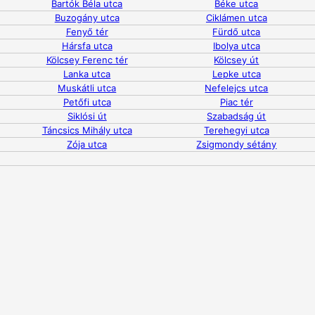
Bartók Béla utca
Béke utca
Buzogány utca
Ciklámen utca
Fenyő tér
Fürdő utca
Hársfa utca
Ibolya utca
Kölcsey Ferenc tér
Kölcsey út
Lanka utca
Lepke utca
Muskátli utca
Nefelejcs utca
Petőfi utca
Piac tér
Siklósi út
Szabadság út
Táncsics Mihály utca
Terehegyi utca
Zója utca
Zsigmondy sétány