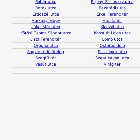
Babér utca
Bajcsy-Zsilinszky utca
Berek utca
Bezerédi utca
Erdőszél utca
Erkel Ferenc tér
Harkányi Hegy
Hársfa tér
Jókai Mór utca
Klauzál utca
Kőrösi Csoma Sándor utca
Kossuth Lajos utca
Liszt Ferenc tér
Lomb utca
Orgona utca
Ostoros dűlő
Ságvári-üdülőtelep
Sallai Imre utca
Szegfű tér
Szent István utca
Vasút utca
Virág tér