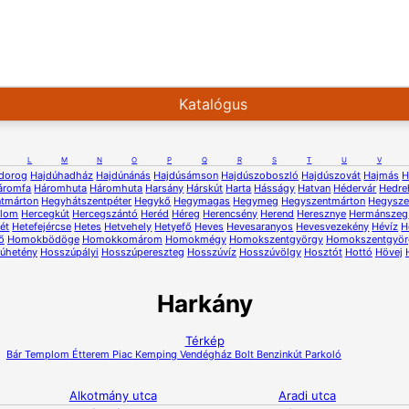
Katalógus
L
M
N
O
P
Q
R
S
T
U
V
dorog
Hajdúhadház
Hajdúnánás
Hajdúsámson
Hajdúszoboszló
Hajdúszovát
Hajmás
H
áromfa
Háromhuta
Háromhuta
Harsány
Hárskút
Harta
Hásságy
Hatvan
Hédervár
Hedre
ntmárton
Hegyhátszentpéter
Hegykő
Hegymagas
Hegymeg
Hegyszentmárton
Hegysze
alom
Hercegkút
Hercegszántó
Heréd
Héreg
Herencsény
Herend
Heresznye
Hermánszeg
ét
Hetefejércse
Hetes
Hetvehely
Hetyefő
Heves
Hevesaranyos
Hevesvezekény
Hévíz
H
ő
Homokbödöge
Homokkomárom
Homokmégy
Homokszentgyörgy
Homokszentgyör
úhetény
Hosszúpályi
Hosszúpereszteg
Hosszúvíz
Hosszúvölgy
Hosztót
Hottó
Hövej
Harkány
Térkép
Bár
Templom
Étterem
Piac
Kemping
Vendégház
Bolt
Benzinkút
Parkoló
Alkotmány utca
Aradi utca