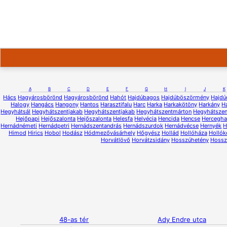
A
B
C
D
E
F
G
H
I
J
K
Hács
Hagyárosbörönd
Hagyárosbörönd
Hahót
Hajdúbagos
Hajdúböszörmény
Hajdú
Halogy
Hangács
Hangony
Hantos
Harasztifalu
Harc
Harka
Harkakötöny
Harkány
H
Hegyhátsál
Hegyhátszentjakab
Hegyhátszentjakab
Hegyhátszentmárton
Hegyhátsze
Hejőpapi
Hejőszalonta
Hejőszalonta
Helesfa
Helvécia
Hencida
Hencse
Hercegh
Hernádnémeti
Hernádpetri
Hernádszentandrás
Hernádszurdok
Hernádvécse
Hernyék
H
Himod
Hirics
Hobol
Hodász
Hódmezővásárhely
Hőgyész
Hollád
Hollóháza
Hollók
Horvátlövő
Horvátzsidány
Hosszúhetény
Hossz
48-as tér
Ady Endre utca