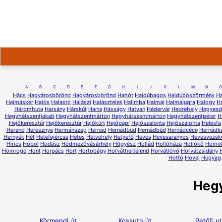
A
B
C
D
E
F
G
H
I
J
K
L
M
N
O
Hács
Hagyárosbörönd
Hagyárosbörönd
Hahót
Hajdúbagos
Hajdúböszörmény
H
Hajmáskér
Hajós
Halastó
Halászi
Halásztelek
Halimba
Halmaj
Halmajugra
Halogy
H
Háromhuta
Harsány
Hárskút
Harta
Hásságy
Hatvan
Hédervár
Hedrehely
Hegyesd
Hegyhátszentjakab
Hegyhátszentmárton
Hegyhátszentmárton
Hegyhátszentpéter
H
Hejőkeresztúr
Hejőkeresztúr
Hejőkürt
Hejőpapi
Hejőszalonta
Hejőszalonta
Helesfa
Herend
Heresznye
Hermánszeg
Hernád
Hernádbüd
Hernádbűd
Hernádcéce
Hernádk
Hernyék
Hét
Hetefejércse
Hetes
Hetvehely
Hetyefő
Heves
Hevesaranyos
Hevesvezek
Hirics
Hobol
Hodász
Hódmezővásárhely
Hőgyész
Hollád
Hollóháza
Hollókő
Homo
Homrogd
Hont
Horpács
Hort
Hortobágy
Horváthertelend
Horvátlövő
Horvátzsidány
Hottó
Hövej
Hugyag
Heg
Körmendi út
Kossuth út
Petőfi u