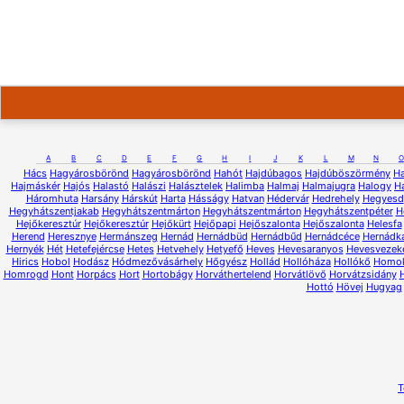
A
B
C
D
E
F
G
H
I
J
K
L
M
N
O
Hács
Hagyárosbörönd
Hagyárosbörönd
Hahót
Hajdúbagos
Hajdúböszörmény
H
Hajmáskér
Hajós
Halastó
Halászi
Halásztelek
Halimba
Halmaj
Halmajugra
Halogy
H
Háromhuta
Harsány
Hárskút
Harta
Hásságy
Hatvan
Hédervár
Hedrehely
Hegyesd
Hegyhátszentjakab
Hegyhátszentmárton
Hegyhátszentmárton
Hegyhátszentpéter
H
Hejőkeresztúr
Hejőkeresztúr
Hejőkürt
Hejőpapi
Hejőszalonta
Hejőszalonta
Helesfa
Herend
Heresznye
Hermánszeg
Hernád
Hernádbüd
Hernádbűd
Hernádcéce
Hernádk
Hernyék
Hét
Hetefejércse
Hetes
Hetvehely
Hetyefő
Heves
Hevesaranyos
Hevesvezek
Hirics
Hobol
Hodász
Hódmezővásárhely
Hőgyész
Hollád
Hollóháza
Hollókő
Homo
Homrogd
Hont
Horpács
Hort
Hortobágy
Horváthertelend
Horvátlövő
Horvátzsidány
Hottó
Hövej
Hugyag
T