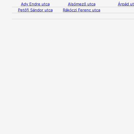
Ady Endre utca
Alsómező utca
Árpád u
Petőfi Sándor utca
Rákóczi Ferenc utca