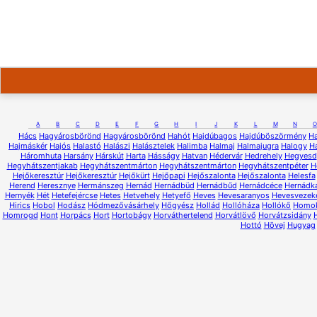
A
B
C
D
E
F
G
H
I
J
K
L
M
N
O
Hács
Hagyárosbörönd
Hagyárosbörönd
Hahót
Hajdúbagos
Hajdúböszörmény
H
Hajmáskér
Hajós
Halastó
Halászi
Halásztelek
Halimba
Halmaj
Halmajugra
Halogy
H
Háromhuta
Harsány
Hárskút
Harta
Hásságy
Hatvan
Hédervár
Hedrehely
Hegyesd
Hegyhátszentjakab
Hegyhátszentmárton
Hegyhátszentmárton
Hegyhátszentpéter
H
Hejőkeresztúr
Hejőkeresztúr
Hejőkürt
Hejőpapi
Hejőszalonta
Hejőszalonta
Helesfa
Herend
Heresznye
Hermánszeg
Hernád
Hernádbüd
Hernádbűd
Hernádcéce
Hernádk
Hernyék
Hét
Hetefejércse
Hetes
Hetvehely
Hetyefő
Heves
Hevesaranyos
Hevesvezek
Hirics
Hobol
Hodász
Hódmezővásárhely
Hőgyész
Hollád
Hollóháza
Hollókő
Homo
Homrogd
Hont
Horpács
Hort
Hortobágy
Horváthertelend
Horvátlövő
Horvátzsidány
Hottó
Hövej
Hugyag