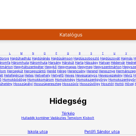
Katalógus
L
M
N
O
P
Q
R
S
T
U
V
dorog
Hajdúhadház
Hajdúnánás
Hajdúsámson
Hajdúszoboszló
Hajdúszovát
Hajmás
H
áromfa
Háromhuta
Háromhuta
Harsány
Hárskút
Harta
Hásságy
Hatvan
Hédervár
Hedre
ntmárton
Hegyhátszentpéter
Hegykő
Hegymagas
Hegymeg
Hegyszentmárton
Hegysze
alom
Hercegkút
Hercegszántó
Heréd
Héreg
Herencsény
Herend
Heresznye
Hermánszeg
ét
Hetefejércse
Hetes
Hetvehely
Hetyefő
Heves
Hevesaranyos
Hevesvezekény
Hévíz
H
ő
Homokbödöge
Homokkomárom
Homokmégy
Homokszentgyörgy
Homokszentgyör
úhetény
Hosszúpályi
Hosszúpereszteg
Hosszúvíz
Hosszúvölgy
Hosztót
Hottó
Hövej
Hidegség
Térkép
Hulladék konténer
Vadászles
Templom
Kisbolt
Iskola utca
Petőfi Sándor utca