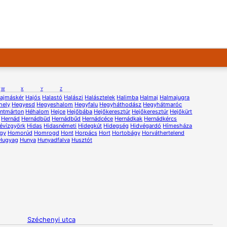
W
X
Y
Z
ajmáskér
Hajós
Halastó
Halászi
Halásztelek
Halimba
Halmaj
Halmajugra
hely
Hegyesd
Hegyeshalom
Hegyfalu
Hegyháthodász
Hegyhátmaróc
ntmárton
Héhalom
Hejce
Hejőbába
Hejőkeresztúr
Hejőkeresztúr
Hejőkürt
Hernád
Hernádbüd
Hernádbűd
Hernádcéce
Hernádkak
Hernádkércs
évízgyörk
Hidas
Hidasnémeti
Hidegkút
Hidegség
Hidvégardó
Hímesháza
gy
Homorúd
Homrogd
Hont
Horpács
Hort
Hortobágy
Horváthertelend
Hugyag
Hunya
Hunyadfalva
Husztót
Széchenyi utca