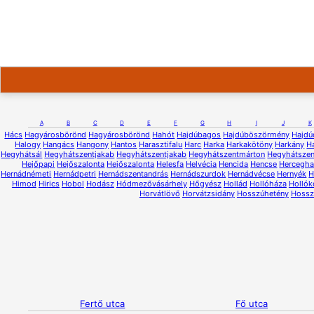
A
B
C
D
E
F
G
H
I
J
K
Hács
Hagyárosbörönd
Hagyárosbörönd
Hahót
Hajdúbagos
Hajdúböszörmény
Hajdú
Halogy
Hangács
Hangony
Hantos
Harasztifalu
Harc
Harka
Harkakötöny
Harkány
H
Hegyhátsál
Hegyhátszentjakab
Hegyhátszentjakab
Hegyhátszentmárton
Hegyhátsze
Hejőpapi
Hejőszalonta
Hejőszalonta
Helesfa
Helvécia
Hencida
Hencse
Hercegh
Hernádnémeti
Hernádpetri
Hernádszentandrás
Hernádszurdok
Hernádvécse
Hernyék
H
Himod
Hirics
Hobol
Hodász
Hódmezővásárhely
Hőgyész
Hollád
Hollóháza
Hollók
Horvátlövő
Horvátzsidány
Hosszúhetény
Hossz
Fertő utca
Fő utca