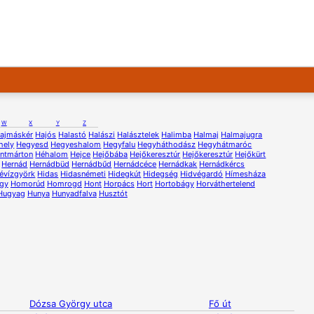
W
X
Y
Z
ajmáskér
Hajós
Halastó
Halászi
Halásztelek
Halimba
Halmaj
Halmajugra
hely
Hegyesd
Hegyeshalom
Hegyfalu
Hegyháthodász
Hegyhátmaróc
ntmárton
Héhalom
Hejce
Hejőbába
Hejőkeresztúr
Hejőkeresztúr
Hejőkürt
Hernád
Hernádbüd
Hernádbűd
Hernádcéce
Hernádkak
Hernádkércs
évízgyörk
Hidas
Hidasnémeti
Hidegkút
Hidegség
Hidvégardó
Hímesháza
gy
Homorúd
Homrogd
Hont
Horpács
Hort
Hortobágy
Horváthertelend
Hugyag
Hunya
Hunyadfalva
Husztót
Dózsa György utca
Fő út