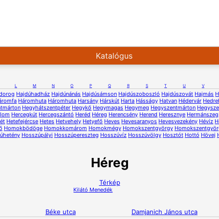
Katalógus
L
M
N
O
P
Q
R
S
T
U
V
dorog
Hajdúhadház
Hajdúnánás
Hajdúsámson
Hajdúszoboszló
Hajdúszovát
Hajmás
H
áromfa
Háromhuta
Háromhuta
Harsány
Hárskút
Harta
Hásságy
Hatvan
Hédervár
Hedre
ntmárton
Hegyhátszentpéter
Hegykő
Hegymagas
Hegymeg
Hegyszentmárton
Hegysze
alom
Hercegkút
Hercegszántó
Heréd
Héreg
Herencsény
Herend
Heresznye
Hermánszeg
ét
Hetefejércse
Hetes
Hetvehely
Hetyefő
Heves
Hevesaranyos
Hevesvezekény
Hévíz
H
ő
Homokbödöge
Homokkomárom
Homokmégy
Homokszentgyörgy
Homokszentgyör
úhetény
Hosszúpályi
Hosszúpereszteg
Hosszúvíz
Hosszúvölgy
Hosztót
Hottó
Hövej
Héreg
Térkép
Kilátó
Menedék
Béke utca
Damjanich János utca