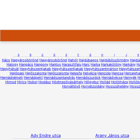
A
B
C
D
E
F
G
H
I
J
K
Hács
Hagyárosbörönd
Hagyárosbörönd
Hahót
Hajdúbagos
Hajdúböszörmény
Hajdú
Halogy
Hangács
Hangony
Hantos
Harasztifalu
Harc
Harka
Harkakötöny
Harkány
H
Hegyhátsál
Hegyhátszentjakab
Hegyhátszentjakab
Hegyhátszentmárton
Hegyhátsze
Hejőpapi
Hejőszalonta
Hejőszalonta
Helesfa
Helvécia
Hencida
Hencse
Hercegh
Hernádnémeti
Hernádpetri
Hernádszentandrás
Hernádszurdok
Hernádvécse
Hernyék
H
Himod
Hirics
Hobol
Hodász
Hódmezővásárhely
Hőgyész
Hollád
Hollóháza
Hollók
Horvátlövő
Horvátzsidány
Hosszúhetény
Hossz
Ady Endre utca
Arany János utca