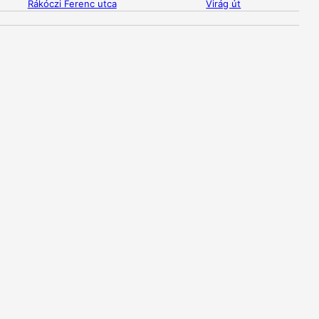
Rákóczi Ferenc utca
Virág út