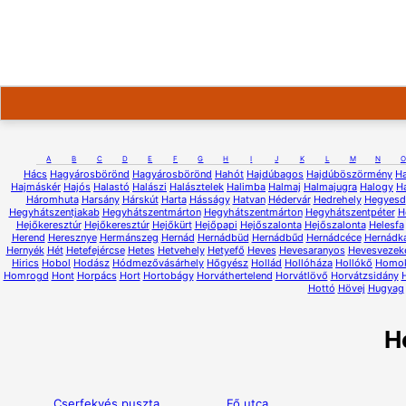
A
B
C
D
E
F
G
H
I
J
K
L
M
N
O
Hács
Hagyárosbörönd
Hagyárosbörönd
Hahót
Hajdúbagos
Hajdúböszörmény
H
Hajmáskér
Hajós
Halastó
Halászi
Halásztelek
Halimba
Halmaj
Halmajugra
Halogy
H
Háromhuta
Harsány
Hárskút
Harta
Hásságy
Hatvan
Hédervár
Hedrehely
Hegyesd
Hegyhátszentjakab
Hegyhátszentmárton
Hegyhátszentmárton
Hegyhátszentpéter
H
Hejőkeresztúr
Hejőkeresztúr
Hejőkürt
Hejőpapi
Hejőszalonta
Hejőszalonta
Helesfa
Herend
Heresznye
Hermánszeg
Hernád
Hernádbüd
Hernádbűd
Hernádcéce
Hernádk
Hernyék
Hét
Hetefejércse
Hetes
Hetvehely
Hetyefő
Heves
Hevesaranyos
Hevesvezek
Hirics
Hobol
Hodász
Hódmezővásárhely
Hőgyész
Hollád
Hollóháza
Hollókő
Homo
Homrogd
Hont
Horpács
Hort
Hortobágy
Horváthertelend
Horvátlövő
Horvátzsidány
Hottó
Hövej
Hugyag
H
Cserfekvés puszta
Fő utca