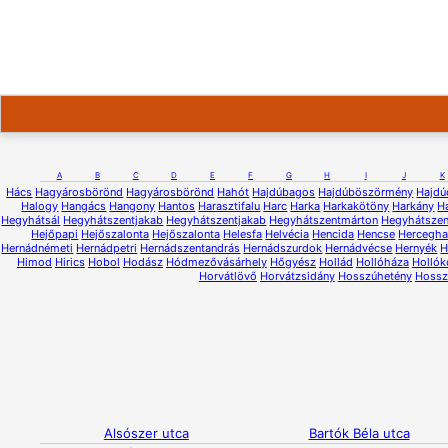
A
B
C
D
E
F
G
H
I
J
K
Hács
Hagyárosbörönd
Hagyárosbörönd
Hahót
Hajdúbagos
Hajdúböszörmény
Hajdú
Halogy
Hangács
Hangony
Hantos
Harasztifalu
Harc
Harka
Harkakötöny
Harkány
H
Hegyhátsál
Hegyhátszentjakab
Hegyhátszentjakab
Hegyhátszentmárton
Hegyhátsze
Hejőpapi
Hejőszalonta
Hejőszalonta
Helesfa
Helvécia
Hencida
Hencse
Hercegh
Hernádnémeti
Hernádpetri
Hernádszentandrás
Hernádszurdok
Hernádvécse
Hernyék
H
Himod
Hirics
Hobol
Hodász
Hódmezővásárhely
Hőgyész
Hollád
Hollóháza
Hollók
Horvátlövő
Horvátzsidány
Hosszúhetény
Hossz
Alsószer utca
Bartók Béla utca