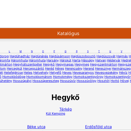
Katalógus
L
M
N
O
P
Q
R
S
T
U
V
dorog
Hajdúhadház
Hajdúnánás
Hajdúsámson
Hajdúszoboszló
Hajdúszovát
Hajmás
H
áromfa
Háromhuta
Háromhuta
Harsány
Hárskút
Harta
Hásságy
Hatvan
Hédervár
Hedre
ntmárton
Hegyhátszentpéter
Hegykő
Hegymagas
Hegymeg
Hegyszentmárton
Hegysze
alom
Hercegkút
Hercegszántó
Heréd
Héreg
Herencsény
Herend
Heresznye
Hermánszeg
ét
Hetefejércse
Hetes
Hetvehely
Hetyefő
Heves
Hevesaranyos
Hevesvezekény
Hévíz
H
ő
Homokbödöge
Homokkomárom
Homokmégy
Homokszentgyörgy
Homokszentgyör
úhetény
Hosszúpályi
Hosszúpereszteg
Hosszúvíz
Hosszúvölgy
Hosztót
Hottó
Hövej
Hegykő
Térkép
Kút
Kemping
Béke utca
Erdősföld utca