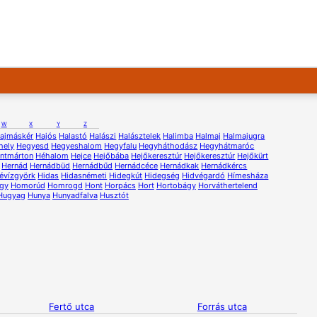
W
X
Y
Z
ajmáskér
Hajós
Halastó
Halászi
Halásztelek
Halimba
Halmaj
Halmajugra
hely
Hegyesd
Hegyeshalom
Hegyfalu
Hegyháthodász
Hegyhátmaróc
ntmárton
Héhalom
Hejce
Hejőbába
Hejőkeresztúr
Hejőkeresztúr
Hejőkürt
Hernád
Hernádbüd
Hernádbűd
Hernádcéce
Hernádkak
Hernádkércs
évízgyörk
Hidas
Hidasnémeti
Hidegkút
Hidegség
Hidvégardó
Hímesháza
gy
Homorúd
Homrogd
Hont
Horpács
Hort
Hortobágy
Horváthertelend
Hugyag
Hunya
Hunyadfalva
Husztót
Fertő utca
Forrás utca