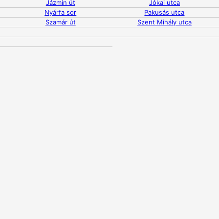
Jázmin út
Jókai utca
Nyárfa sor
Pakusás utca
Szamár út
Szent Mihály utca