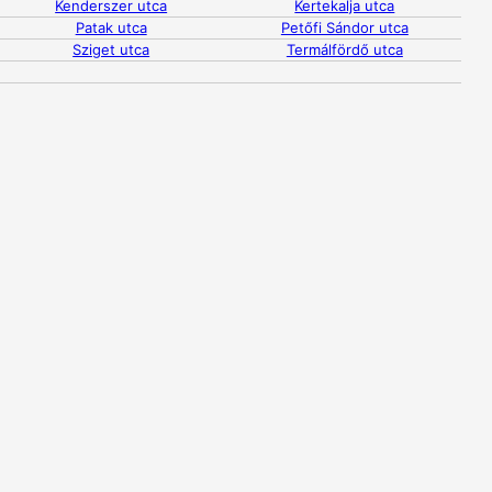
Kenderszer utca
Kertekalja utca
Patak utca
Petőfi Sándor utca
Sziget utca
Termálfördő utca