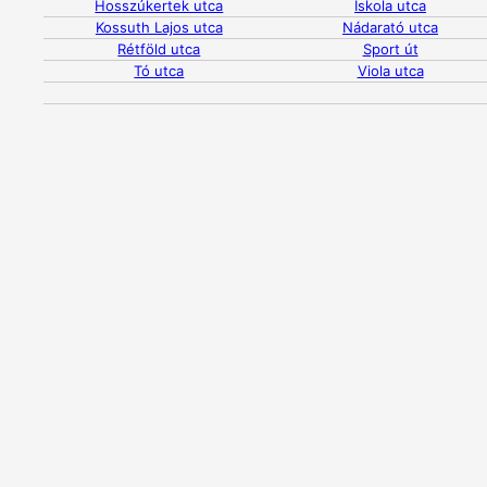
Hosszúkertek utca
Iskola utca
Kossuth Lajos utca
Nádarató utca
Rétföld utca
Sport út
Tó utca
Viola utca