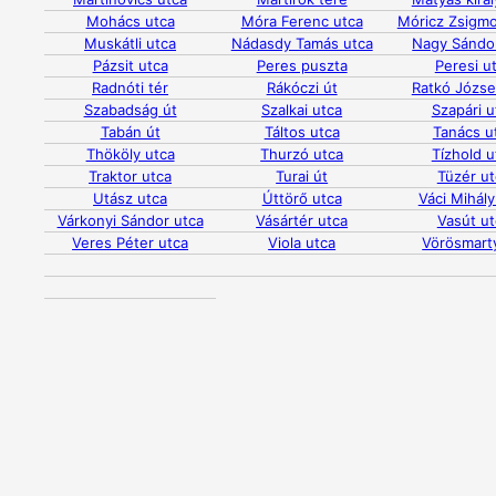
Mohács utca
Móra Ferenc utca
Móricz Zsigm
Muskátli utca
Nádasdy Tamás utca
Nagy Sándo
Pázsit utca
Peres puszta
Peresi u
Radnóti tér
Rákóczi út
Ratkó Józse
Szabadság út
Szalkai utca
Szapári u
Tabán út
Táltos utca
Tanács u
Thököly utca
Thurzó utca
Tízhold u
Traktor utca
Turai út
Tüzér ut
Utász utca
Úttörő utca
Váci Mihály
Várkonyi Sándor utca
Vásártér utca
Vasút ut
Veres Péter utca
Viola utca
Vörösmarty