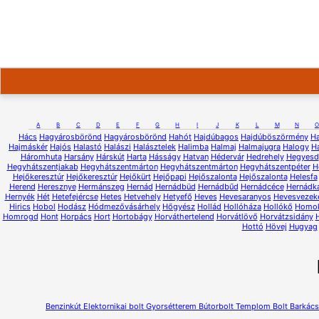
A
B
C
D
E
F
G
H
I
J
K
L
M
N
O
Hács
Hagyárosbörönd
Hagyárosbörönd
Hahót
Hajdúbagos
Hajdúböszörmény
H
Hajmáskér
Hajós
Halastó
Halászi
Halásztelek
Halimba
Halmaj
Halmajugra
Halogy
H
Háromhuta
Harsány
Hárskút
Harta
Hásságy
Hatvan
Hédervár
Hedrehely
Hegyesd
Hegyhátszentjakab
Hegyhátszentmárton
Hegyhátszentmárton
Hegyhátszentpéter
H
Hejőkeresztúr
Hejőkeresztúr
Hejőkürt
Hejőpapi
Hejőszalonta
Hejőszalonta
Helesfa
Herend
Heresznye
Hermánszeg
Hernád
Hernádbüd
Hernádbűd
Hernádcéce
Hernádk
Hernyék
Hét
Hetefejércse
Hetes
Hetvehely
Hetyefő
Heves
Hevesaranyos
Hevesvezek
Hirics
Hobol
Hodász
Hódmezővásárhely
Hőgyész
Hollád
Hollóháza
Hollókő
Homo
Homrogd
Hont
Horpács
Hort
Hortobágy
Horváthertelend
Horvátlövő
Horvátzsidány
Hottó
Hövej
Hugyag
Benzinkút
Elektornikai bolt
Gyorsétterem
Bútorbolt
Templom
Bolt
Barkács