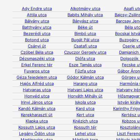
Ady Endre utca
Alkotmány utca
Apafi ut
Attila utca
Babits Mihály utca
Bajcsy-Zsilin
Bálvány utca
Bányász utca
Barcsay Jen
Batthyány utca
Béke út
Béla ut
Bezerédi utca
Bimbó utca
Bocskai Istv
Botond utca
Bugát Pál utca
Buzogány 
Csányi út
Csatafi utca
Cserje u
Czóbel Béla utca
Czuczor Gergely utca
Damjanich 
Dézsmaszéki utca
Diófa utca
Dolgozók 
Erkel Ferenc tér
Esze Tamás utca
Fecske u
Fuvaros utca
Fűzfa utca
Gábor Áron
Géza fejedelem utca
Gódor Kálmán utca
Görgey u
Hajós Alfréd utca
Harang utca
Harmónia 
Hatvanas utca
Hatvani Lajos utca
Hatvany Iré
Honvéd utca
Horváth Mihály út
Hősmagyar
Irinyi János utca
Iskola utca
István királ
Kandó Kálmán utca
Kard utca
Karinthy Frig
Kerekharaszti út
Kert utca
Kertész u
Klapka utca
Knézich utca
Kobzos u
Kossuth Lajos utca
Kossuth tér
Kosztolány
Legány Ödön utca
Lehel utca
Liszt Feren
Martinovics utca
Mártírok tere
Mátyás királ