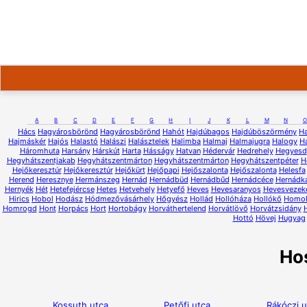
A
B
C
D
E
F
G
H
I
J
K
L
M
N
O
Hács
Hagyárosbörönd
Hagyárosbörönd
Hahót
Hajdúbagos
Hajdúböszörmény
H
Hajmáskér
Hajós
Halastó
Halászi
Halásztelek
Halimba
Halmaj
Halmajugra
Halogy
H
Háromhuta
Harsány
Hárskút
Harta
Hásságy
Hatvan
Hédervár
Hedrehely
Hegyesd
Hegyhátszentjakab
Hegyhátszentmárton
Hegyhátszentmárton
Hegyhátszentpéter
H
Hejőkeresztúr
Hejőkeresztúr
Hejőkürt
Hejőpapi
Hejőszalonta
Hejőszalonta
Helesfa
Herend
Heresznye
Hermánszeg
Hernád
Hernádbüd
Hernádbűd
Hernádcéce
Hernádk
Hernyék
Hét
Hetefejércse
Hetes
Hetvehely
Hetyefő
Heves
Hevesaranyos
Hevesvezek
Hirics
Hobol
Hodász
Hódmezővásárhely
Hőgyész
Hollád
Hollóháza
Hollókő
Homo
Homrogd
Hont
Horpács
Hort
Hortobágy
Horváthertelend
Horvátlövő
Horvátzsidány
Hottó
Hövej
Hugyag
Ho
Kossuth utca
Petőfi utca
Rákóczi u