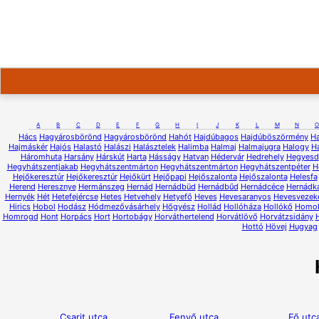
A
B
C
D
E
F
G
H
I
J
K
L
M
N
O
Hács
Hagyárosbörönd
Hagyárosbörönd
Hahót
Hajdúbagos
Hajdúböszörmény
H
Hajmáskér
Hajós
Halastó
Halászi
Halásztelek
Halimba
Halmaj
Halmajugra
Halogy
H
Háromhuta
Harsány
Hárskút
Harta
Hásságy
Hatvan
Hédervár
Hedrehely
Hegyesd
Hegyhátszentjakab
Hegyhátszentmárton
Hegyhátszentmárton
Hegyhátszentpéter
H
Hejőkeresztúr
Hejőkeresztúr
Hejőkürt
Hejőpapi
Hejőszalonta
Hejőszalonta
Helesfa
Herend
Heresznye
Hermánszeg
Hernád
Hernádbüd
Hernádbűd
Hernádcéce
Hernádk
Hernyék
Hét
Hetefejércse
Hetes
Hetvehely
Hetyefő
Heves
Hevesaranyos
Hevesvezek
Hirics
Hobol
Hodász
Hódmezővásárhely
Hőgyész
Hollád
Hollóháza
Hollókő
Homo
Homrogd
Hont
Horpács
Hort
Hortobágy
Horváthertelend
Horvátlövő
Horvátzsidány
Hottó
Hövej
Hugyag
Csarit utca
Fenyő utca
Fő utc