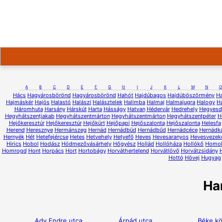
A
B
C
D
E
F
G
H
I
J
K
L
M
N
O
Hács
Hagyárosbörönd
Hagyárosbörönd
Hahót
Hajdúbagos
Hajdúböszörmény
H
Hajmáskér
Hajós
Halastó
Halászi
Halásztelek
Halimba
Halmaj
Halmajugra
Halogy
H
Háromhuta
Harsány
Hárskút
Harta
Hásságy
Hatvan
Hédervár
Hedrehely
Hegyesd
Hegyhátszentjakab
Hegyhátszentmárton
Hegyhátszentmárton
Hegyhátszentpéter
H
Hejőkeresztúr
Hejőkeresztúr
Hejőkürt
Hejőpapi
Hejőszalonta
Hejőszalonta
Helesfa
Herend
Heresznye
Hermánszeg
Hernád
Hernádbüd
Hernádbűd
Hernádcéce
Hernádk
Hernyék
Hét
Hetefejércse
Hetes
Hetvehely
Hetyefő
Heves
Hevesaranyos
Hevesvezek
Hirics
Hobol
Hodász
Hódmezővásárhely
Hőgyész
Hollád
Hollóháza
Hollókő
Homo
Homrogd
Hont
Horpács
Hort
Hortobágy
Horváthertelend
Horvátlövő
Horvátzsidány
Hottó
Hövej
Hugyag
Ha
Ady Endre utca
Árpád utca
Béke k