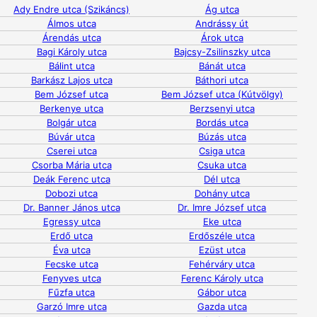
Ady Endre utca (Szikáncs)
Ág utca
Álmos utca
Andrássy út
Árendás utca
Árok utca
Bagi Károly utca
Bajcsy-Zsilinszky utca
Bálint utca
Bánát utca
Barkász Lajos utca
Báthori utca
Bem József utca
Bem József utca (Kútvölgy)
Berkenye utca
Berzsenyi utca
Bolgár utca
Bordás utca
Búvár utca
Búzás utca
Cserei utca
Csiga utca
Csorba Mária utca
Csuka utca
Deák Ferenc utca
Dél utca
Dobozi utca
Dohány utca
Dr. Banner János utca
Dr. Imre József utca
Egressy utca
Eke utca
Erdő utca
Erdőszéle utca
Éva utca
Ezüst utca
Fecske utca
Fehérváry utca
Fenyves utca
Ferenc Károly utca
Fűzfa utca
Gábor utca
Garzó Imre utca
Gazda utca