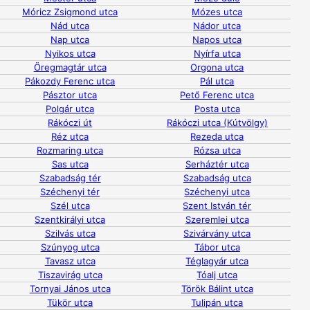
Móricz Zsigmond utca
Mózes utca
Nád utca
Nádor utca
Nap utca
Napos utca
Nyikos utca
Nyírfa utca
Öregmagtár utca
Orgona utca
Pákozdy Ferenc utca
Pál utca
Pásztor utca
Pető Ferenc utca
Polgár utca
Posta utca
Rákóczi út
Rákóczi utca (Kútvölgy)
Réz utca
Rezeda utca
Rozmaring utca
Rózsa utca
Sas utca
Serháztér utca
Szabadság tér
Szabadság utca
Széchenyi tér
Széchenyi utca
Szél utca
Szent István tér
Szentkirályi utca
Szeremlei utca
Szilvás utca
Szivárvány utca
Szúnyog utca
Tábor utca
Tavasz utca
Téglagyár utca
Tiszavirág utca
Tóalj utca
Tornyai János utca
Török Bálint utca
Tükör utca
Tulipán utca