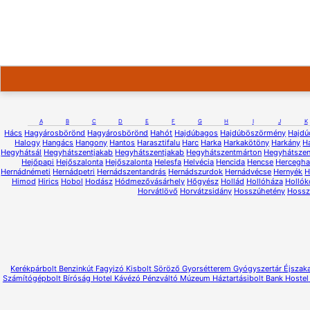
A
B
C
D
E
F
G
H
I
J
K
Hács
Hagyárosbörönd
Hagyárosbörönd
Hahót
Hajdúbagos
Hajdúböszörmény
Hajdú
Halogy
Hangács
Hangony
Hantos
Harasztifalu
Harc
Harka
Harkakötöny
Harkány
H
Hegyhátsál
Hegyhátszentjakab
Hegyhátszentjakab
Hegyhátszentmárton
Hegyhátsze
Hejőpapi
Hejőszalonta
Hejőszalonta
Helesfa
Helvécia
Hencida
Hencse
Hercegh
Hernádnémeti
Hernádpetri
Hernádszentandrás
Hernádszurdok
Hernádvécse
Hernyék
H
Himod
Hirics
Hobol
Hodász
Hódmezővásárhely
Hőgyész
Hollád
Hollóháza
Hollók
Horvátlövő
Horvátzsidány
Hosszúhetény
Hossz
Kerékpárbolt
Benzinkút
Fagyizó
Kisbolt
Söröző
Gyorsétterem
Gyógyszertár
Éjszaka
Számítógépbolt
Bíróság
Hotel
Kávézó
Pénzváltó
Múzeum
Háztartásibolt
Bank
Hostel