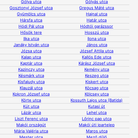
Gólya utca
Gólyás utca
Gosztonyi József utca
Gregus Máté utca
Gyümölcs utca
Hajnal utca
Hársfa utca
Határ utca
Hódi Pál utca
Hódtói garázssor
Hősök tere
Hosszú utca
Ilka utca
Ilona utca
Janáky István utca
János utca
Józsa utca
József Attila utca
Kalap utca
Kallós Ede utca
Kaptár utca
Kárász József utca
Kazinczy utca
Kemény utca
Késmárk utca
Keszeg utca
Kisfaludy utca
Kiskert utca
Klauzál utca
Kócsag utca
Kokron József utca
Kölcsey utca
Körte utca
Kossuth Lajos utca (Batida)
Kút utca
Kutasi út
Lázár utca
Lehel utca
Liszt Ferenc utca
Lőrinc pap utca
Makói országút
Makói úti ipartelep
Mária Valéria utca
Maros utca
Mester utca
Mező dűlő