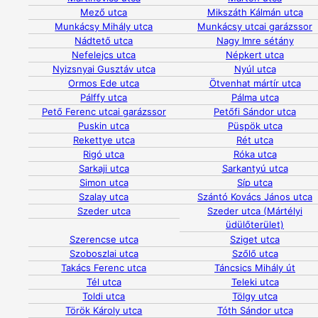
Mező utca
Mikszáth Kálmán utca
Munkácsy Mihály utca
Munkácsy utcai garázssor
Nádtető utca
Nagy Imre sétány
Nefelejcs utca
Népkert utca
Nyizsnyai Gusztáv utca
Nyúl utca
Ormos Ede utca
Ötvenhat mártír utca
Pálffy utca
Pálma utca
Pető Ferenc utcai garázssor
Petőfi Sándor utca
Puskin utca
Püspök utca
Rekettye utca
Rét utca
Rigó utca
Róka utca
Sarkaji utca
Sarkantyú utca
Simon utca
Síp utca
Szalay utca
Szántó Kovács János utca
Szeder utca
Szeder utca (Mártélyi
üdülőterület)
Szerencse utca
Sziget utca
Szoboszlai utca
Szőlő utca
Takács Ferenc utca
Táncsics Mihály út
Tél utca
Teleki utca
Toldi utca
Tölgy utca
Török Károly utca
Tóth Sándor utca