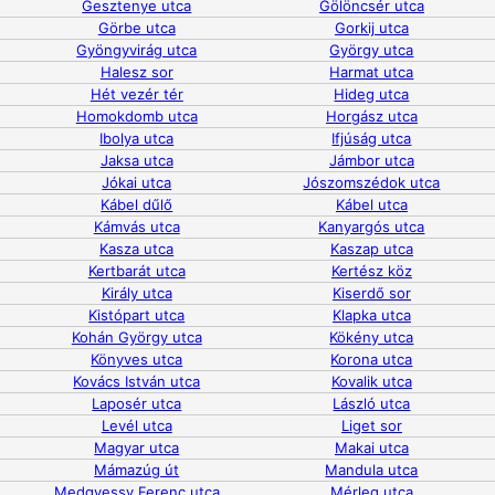
Gesztenye utca
Gölöncsér utca
Görbe utca
Gorkij utca
Gyöngyvirág utca
György utca
Halesz sor
Harmat utca
Hét vezér tér
Hideg utca
Homokdomb utca
Horgász utca
Ibolya utca
Ifjúság utca
Jaksa utca
Jámbor utca
Jókai utca
Jószomszédok utca
Kábel dűlő
Kábel utca
Kámvás utca
Kanyargós utca
Kasza utca
Kaszap utca
Kertbarát utca
Kertész köz
Király utca
Kiserdő sor
Kistópart utca
Klapka utca
Kohán György utca
Kökény utca
Könyves utca
Korona utca
Kovács István utca
Kovalik utca
Laposér utca
László utca
Levél utca
Liget sor
Magyar utca
Makai utca
Mámazúg út
Mandula utca
Medgyessy Ferenc utca
Mérleg utca