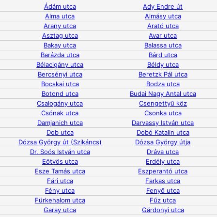
Ádám utca
Ady Endre út
Alma utca
Almásy utca
Arany utca
Arató utca
Asztag utca
Avar utca
Bakay utca
Balassa utca
Barázda utca
Bárd utca
Bélacigány utca
Béldy utca
Bercsényi utca
Beretzk Pál utca
Bocskai utca
Bodza utca
Botond utca
Budai Nagy Antal utca
Csalogány utca
Csengettyű köz
Csónak utca
Csonka utca
Damjanich utca
Darvassy István utca
Dob utca
Dobó Katalin utca
Dózsa György út (Szikáncs)
Dózsa György útja
Dr. Soós István utca
Dráva utca
Eötvös utca
Erdély utca
Esze Tamás utca
Eszperantó utca
Fári utca
Farkas utca
Fény utca
Fenyő utca
Fürkehalom utca
Fűz utca
Garay utca
Gárdonyi utca