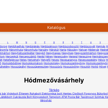
Katalógus
L
M
N
O
P
Q
R
S
T
U
V
dorog
Hajdúhadház
Hajdúnánás
Hajdúsámson
Hajdúszoboszló
Hajdúszovát
Hajmás
H
áromfa
Háromhuta
Háromhuta
Harsány
Hárskút
Harta
Hásságy
Hatvan
Hédervár
Hedre
ntmárton
Hegyhátszentpéter
Hegykő
Hegymagas
Hegymeg
Hegyszentmárton
Hegysze
alom
Hercegkút
Hercegszántó
Heréd
Héreg
Herencsény
Herend
Heresznye
Hermánszeg
ét
Hetefejércse
Hetes
Hetvehely
Hetyefő
Heves
Hevesaranyos
Hevesvezekény
Hévíz
H
ő
Homokbödöge
Homokkomárom
Homokmégy
Homokszentgyörgy
Homokszentgyör
úhetény
Hosszúpályi
Hosszúpereszteg
Hosszúvíz
Hosszúvölgy
Hosztót
Hottó
Hövej
Hódmezővásárhely
Térkép
i bár
Virágbolt
Étterem
Ruhabolt
Elektornikai bolt
Hentes
Cipőbolt
Fogorvos
Bútorbol
Játékbolt
Cukrászda
Bolt
Könyvesbolt
Templom
ATM
Posta
Bár
Taxidroszt
Színház
Ke
Városház