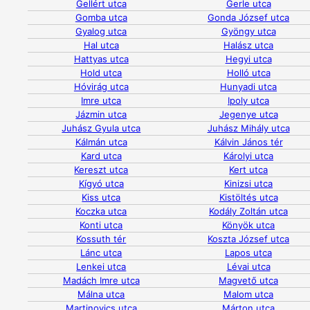
Gellért utca
Gerle utca
Gomba utca
Gonda József utca
Gyalog utca
Gyöngy utca
Hal utca
Halász utca
Hattyas utca
Hegyi utca
Hold utca
Holló utca
Hóvirág utca
Hunyadi utca
Imre utca
Ipoly utca
Jázmin utca
Jegenye utca
Juhász Gyula utca
Juhász Mihály utca
Kálmán utca
Kálvin János tér
Kard utca
Károlyi utca
Kereszt utca
Kert utca
Kígyó utca
Kinizsi utca
Kiss utca
Kistöltés utca
Koczka utca
Kodály Zoltán utca
Konti utca
Könyök utca
Kossuth tér
Koszta József utca
Lánc utca
Lapos utca
Lenkei utca
Lévai utca
Madách Imre utca
Magvető utca
Málna utca
Malom utca
Martinovics utca
Márton utca