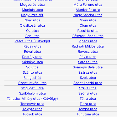
Mogyorós utca
Móra Ferenc utca
Munkás utca
Munkásőr utca
Nagy Imre tér
Nagy Sándor utca
Nyár utca
Nyári utca
Oldalkosár utca
Ólom utca
Őz utca
Pacsirta utca
Pap utca
Pásztor János utca
Petőfi utca (Kútvölgy)
Pipacs utca
Ráday utca
Radnóti Miklós utca
Révai utca
Révész utca
Rostély utca
Rövid utca
Sárkány utca
Sarolta utca
Só utca
Somogyi Béla utca
Szántó utca
Száraz utca
Szegedi út
Szék utca
Szent István utca
Szent László utca
Szigligeti utca
Szilva utca
Szőlőhalom utca
Szőnyi utca
Táncsics Mihály utca (Kútvölgy)
Tátra utca
Temesvár utca
Tisza utca
Tölgyfa utca
Tompa utca
Tücsök utca
Tuhutum utca