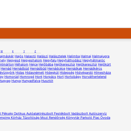
W
X
Y
Z
ajmáskér
Hajós
Halastó
Halászi
Halásztelek
Halimba
Halmaj
Halmajugra
hely
Hegyesd
Hegyeshalom
Hegyfalu
Hegyháthodász
Hegyhátmaróc
ntmárton
Héhalom
Hejce
Hejőbába
Hejőkeresztúr
Hejőkeresztúr
Hejőkürt
Hernád
Hernádbüd
Hernádbűd
Hernádcéce
Hernádkak
Hernádkércs
évízgyörk
Hidas
Hidasnémeti
Hidegkút
Hidegség
Hidvégardó
Hímesháza
gy
Homorúd
Homrogd
Hont
Horpács
Hort
Hortobágy
Horváthertelend
Hugyag
Hunya
Hunyadfalva
Husztót
t
Pékség
Optikus
Autóalaktrészbolt
Festékbolt
Vadászbolt
Autószervíz
mping
Kórház
Tűzoltóság
Mozi
Rendőrség
Könyvtár
Parkoló
Piac
Óvoda