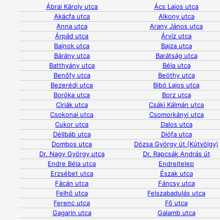
Ábrai Károly utca
Ács Lajos utca
Akácfa utca
Alkony utca
Anna utca
Arany János utca
Árpád utca
Árvíz utca
Bajnok utca
Bajza utca
Bárány utca
Barátság utca
Batthyány utca
Béla utca
Benőfy utca
Beöthy utca
Bezerédi utca
Bibó Lajos utca
Boróka utca
Borz utca
Ciriák utca
Csáki Kálmán utca
Csokonai utca
Csomorkányi utca
Cukor utca
Dalos utca
Délibáb utca
Diófa utca
Dombos utca
Dózsa György út (Kútvölgy)
Dr. Nagy György utca
Dr. Rapcsák András út
Endre Béla utca
Endreitelep
Erzsébet utca
Észak utca
Fácán utca
Fáncsy utca
Felhő utca
Felszabadulás utca
Ferenc utca
Fő utca
Gagarin utca
Galamb utca