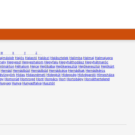
W
X
Y
Z
ajmáskér
Hajós
Halastó
Halászi
Halásztelek
Halimba
Halmaj
Halmajugra
hely
Hegyesd
Hegyeshalom
Hegyfalu
Hegyháthodász
Hegyhátmaróc
ntmárton
Héhalom
Hejce
Hejőbába
Hejőkeresztúr
Hejőkeresztúr
Hejőkürt
Hernád
Hernádbüd
Hernádbűd
Hernádcéce
Hernádkak
Hernádkércs
évízgyörk
Hidas
Hidasnémeti
Hidegkút
Hidegség
Hidvégardó
Hímesháza
gy
Homorúd
Homrogd
Hont
Horpács
Hort
Hortobágy
Horváthertelend
Hugyag
Hunya
Hunyadfalva
Husztót