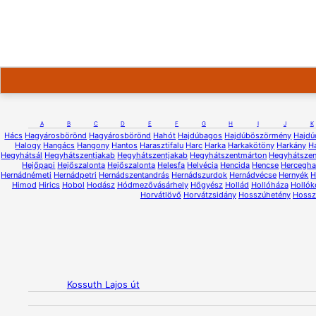
A
B
C
D
E
F
G
H
I
J
K
Hács
Hagyárosbörönd
Hagyárosbörönd
Hahót
Hajdúbagos
Hajdúböszörmény
Hajdú
Halogy
Hangács
Hangony
Hantos
Harasztifalu
Harc
Harka
Harkakötöny
Harkány
H
Hegyhátsál
Hegyhátszentjakab
Hegyhátszentjakab
Hegyhátszentmárton
Hegyhátsze
Hejőpapi
Hejőszalonta
Hejőszalonta
Helesfa
Helvécia
Hencida
Hencse
Hercegh
Hernádnémeti
Hernádpetri
Hernádszentandrás
Hernádszurdok
Hernádvécse
Hernyék
H
Himod
Hirics
Hobol
Hodász
Hódmezővásárhely
Hőgyész
Hollád
Hollóháza
Hollók
Horvátlövő
Horvátzsidány
Hosszúhetény
Hossz
Kossuth Lajos út