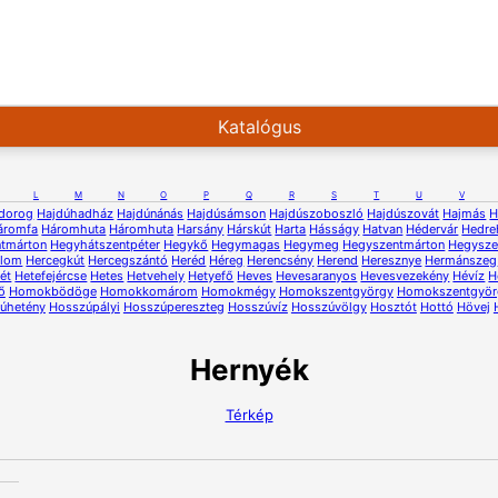
Katalógus
L
M
N
O
P
Q
R
S
T
U
V
dorog
Hajdúhadház
Hajdúnánás
Hajdúsámson
Hajdúszoboszló
Hajdúszovát
Hajmás
H
áromfa
Háromhuta
Háromhuta
Harsány
Hárskút
Harta
Hásságy
Hatvan
Hédervár
Hedre
ntmárton
Hegyhátszentpéter
Hegykő
Hegymagas
Hegymeg
Hegyszentmárton
Hegysze
alom
Hercegkút
Hercegszántó
Heréd
Héreg
Herencsény
Herend
Heresznye
Hermánszeg
ét
Hetefejércse
Hetes
Hetvehely
Hetyefő
Heves
Hevesaranyos
Hevesvezekény
Hévíz
H
ő
Homokbödöge
Homokkomárom
Homokmégy
Homokszentgyörgy
Homokszentgyör
úhetény
Hosszúpályi
Hosszúpereszteg
Hosszúvíz
Hosszúvölgy
Hosztót
Hottó
Hövej
Hernyék
Térkép